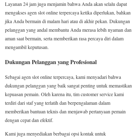
Layanan 24 jam juga menjamin bahwa Anda akan selalu dapat
mengakses agen slot online terpercaya ketika diperlukan, bahkan
jika Anda bermain di malam hari atau di akhir pekan. Dukungan
pelanggan yang andal membantu Anda merasa lebih nyaman dan
aman saat bermain, serta memberikan rasa percaya diri dalam
mengambil keputusan.
Dukungan Pelanggan yang Profesional
Sebagai agen slot online terpercaya, kami menyadari bahwa
dukungan pelanggan yang baik sangat penting untuk memastikan
kepuasan pemain. Oleh karena itu, tim customer service kami
terdiri dari staf yang terlatih dan berpengalaman dalam
memberikan bantuan teknis dan menjawab pertanyaan pemain
dengan cepat dan efektif.
Kami juga menyediakan berbagai opsi kontak untuk