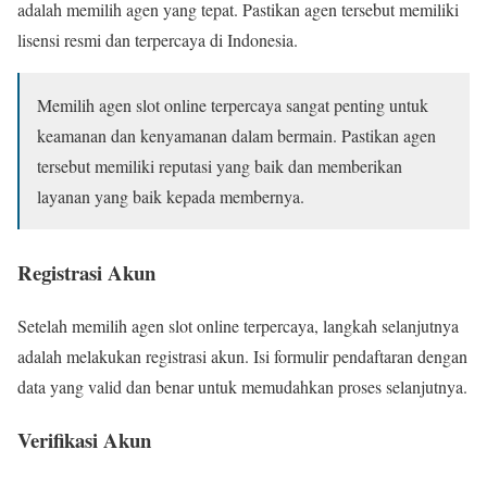
adalah memilih agen yang tepat. Pastikan agen tersebut memiliki
lisensi resmi dan terpercaya di Indonesia.
Memilih agen slot online terpercaya sangat penting untuk
keamanan dan kenyamanan dalam bermain. Pastikan agen
tersebut memiliki reputasi yang baik dan memberikan
layanan yang baik kepada membernya.
Registrasi Akun
Setelah memilih agen slot online terpercaya, langkah selanjutnya
adalah melakukan registrasi akun. Isi formulir pendaftaran dengan
data yang valid dan benar untuk memudahkan proses selanjutnya.
Verifikasi Akun