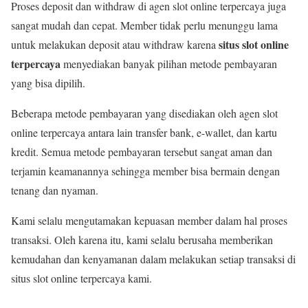
Proses deposit dan withdraw di agen slot online terpercaya juga
sangat mudah dan cepat. Member tidak perlu menunggu lama
situs slot online
untuk melakukan deposit atau withdraw karena
terpercaya
menyediakan banyak pilihan metode pembayaran
yang bisa dipilih.
Beberapa metode pembayaran yang disediakan oleh agen slot
online terpercaya antara lain transfer bank, e-wallet, dan kartu
kredit. Semua metode pembayaran tersebut sangat aman dan
terjamin keamanannya sehingga member bisa bermain dengan
tenang dan nyaman.
Kami selalu mengutamakan kepuasan member dalam hal proses
transaksi. Oleh karena itu, kami selalu berusaha memberikan
kemudahan dan kenyamanan dalam melakukan setiap transaksi di
situs slot online terpercaya kami.