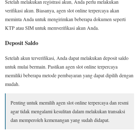
Setelah melakukan registrasi akun, Anda perlu melakukan
verifikasi akun. Biasanya, agen slot online terpercaya akan
meminta Anda untuk mengirimkan beberapa dokumen seperti
KTP atau SIM untuk memverifikasi akun Anda.
Deposit Saldo
Setelah akun terverifikasi, Anda dapat melakukan deposit saldo
untuk mulai bermain. Pastikan agen slot online terpercaya
memiliki beberapa metode pembayaran yang dapat dipilih dengan
mudah.
Penting untuk memilih agen slot online terpercaya dan resmi
agar tidak mengalami kesulitan dalam melakukan transaksi
dan memperoleh kemenangan yang sudah didapat.