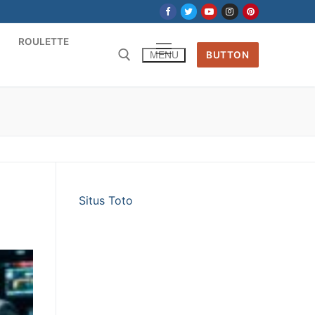
ROULETTE
BUTTON
MENU
Situs Toto