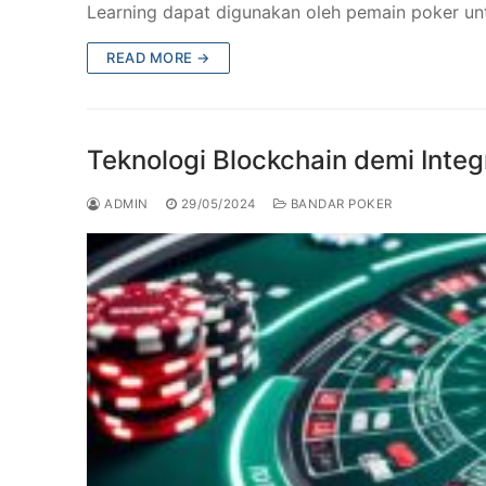
Learning dapat digunakan oleh pemain poker u
READ MORE →
Teknologi Blockchain demi Integ
ADMIN
29/05/2024
BANDAR POKER