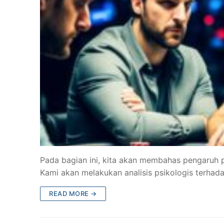
Pada bagian ini, kita akan membahas pengaruh ps
Kami akan melakukan analisis psikologis terh
READ MORE →