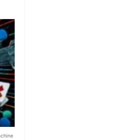
achine