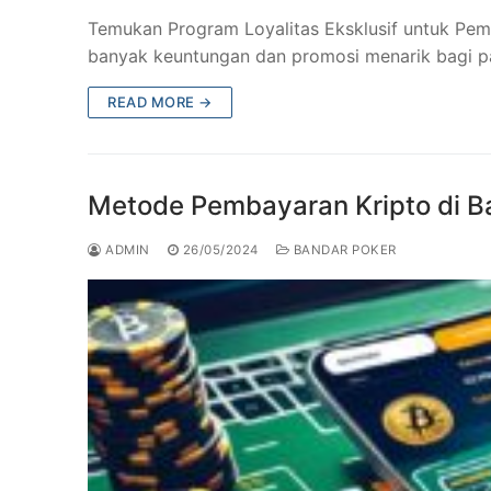
Temukan Program Loyalitas Eksklusif untuk Pema
banyak keuntungan dan promosi menarik bagi p
READ MORE →
Metode Pembayaran Kripto di Ba
ADMIN
26/05/2024
BANDAR POKER