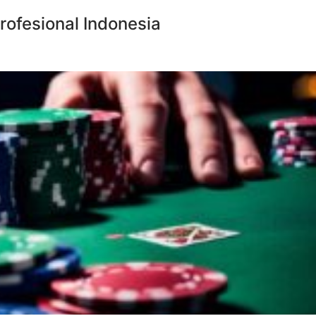
rofesional Indonesia