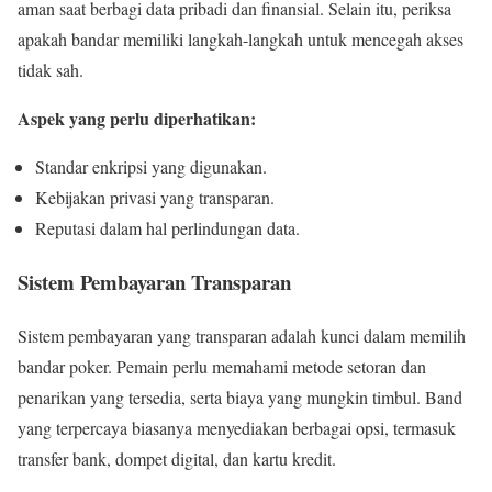
aman saat berbagi data pribadi dan finansial. Selain itu, periksa
apakah bandar memiliki langkah-langkah untuk mencegah akses
tidak sah.
Aspek yang perlu diperhatikan:
Standar enkripsi yang digunakan.
Kebijakan privasi yang transparan.
Reputasi dalam hal perlindungan data.
Sistem Pembayaran Transparan
Sistem pembayaran yang transparan adalah kunci dalam memilih
bandar poker. Pemain perlu memahami metode setoran dan
penarikan yang tersedia, serta biaya yang mungkin timbul. Band
yang terpercaya biasanya menyediakan berbagai opsi, termasuk
transfer bank, dompet digital, dan kartu kredit.