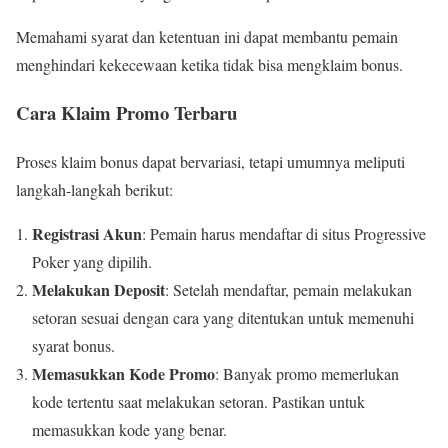
Memahami syarat dan ketentuan ini dapat membantu pemain
menghindari kekecewaan ketika tidak bisa mengklaim bonus.
Cara Klaim Promo Terbaru
Proses klaim bonus dapat bervariasi, tetapi umumnya meliputi
langkah-langkah berikut:
Registrasi Akun
: Pemain harus mendaftar di situs Progressive
Poker yang dipilih.
Melakukan Deposit
: Setelah mendaftar, pemain melakukan
setoran sesuai dengan cara yang ditentukan untuk memenuhi
syarat bonus.
Memasukkan Kode Promo
: Banyak promo memerlukan
kode tertentu saat melakukan setoran. Pastikan untuk
memasukkan kode yang benar.