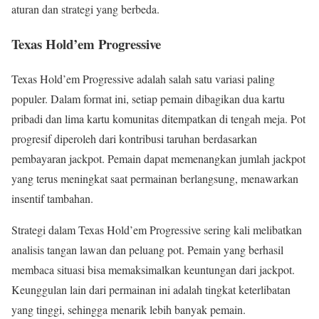
aturan dan strategi yang berbeda.
Texas Hold’em Progressive
Texas Hold’em Progressive adalah salah satu variasi paling
populer. Dalam format ini, setiap pemain dibagikan dua kartu
pribadi dan lima kartu komunitas ditempatkan di tengah meja. Pot
progresif diperoleh dari kontribusi taruhan berdasarkan
pembayaran jackpot. Pemain dapat memenangkan jumlah jackpot
yang terus meningkat saat permainan berlangsung, menawarkan
insentif tambahan.
Strategi dalam Texas Hold’em Progressive sering kali melibatkan
analisis tangan lawan dan peluang pot. Pemain yang berhasil
membaca situasi bisa memaksimalkan keuntungan dari jackpot.
Keunggulan lain dari permainan ini adalah tingkat keterlibatan
yang tinggi, sehingga menarik lebih banyak pemain.