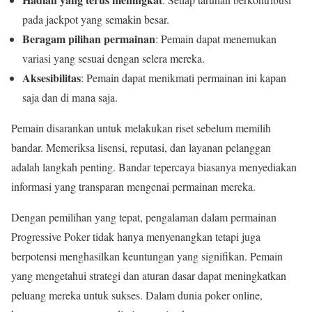
pada jackpot yang semakin besar.
Beragam pilihan permainan
: Pemain dapat menemukan
variasi yang sesuai dengan selera mereka.
Aksesibilitas
: Pemain dapat menikmati permainan ini kapan
saja dan di mana saja.
Pemain disarankan untuk melakukan riset sebelum memilih
bandar. Memeriksa lisensi, reputasi, dan layanan pelanggan
adalah langkah penting. Bandar tepercaya biasanya menyediakan
informasi yang transparan mengenai permainan mereka.
Dengan pemilihan yang tepat, pengalaman dalam permainan
Progressive Poker tidak hanya menyenangkan tetapi juga
berpotensi menghasilkan keuntungan yang signifikan. Pemain
yang mengetahui strategi dan aturan dasar dapat meningkatkan
peluang mereka untuk sukses. Dalam dunia poker online,