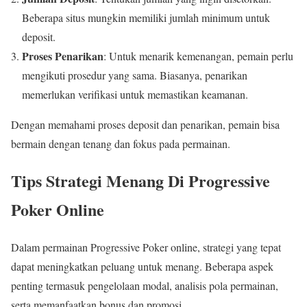
Beberapa situs mungkin memiliki jumlah minimum untuk
deposit.
Proses Penarikan
: Untuk menarik kemenangan, pemain perlu
mengikuti prosedur yang sama. Biasanya, penarikan
memerlukan verifikasi untuk memastikan keamanan.
Dengan memahami proses deposit dan penarikan, pemain bisa
bermain dengan tenang dan fokus pada permainan.
Tips Strategi Menang Di Progressive
Poker Online
Dalam permainan Progressive Poker online, strategi yang tepat
dapat meningkatkan peluang untuk menang. Beberapa aspek
penting termasuk pengelolaan modal, analisis pola permainan,
serta memanfaatkan bonus dan promosi.