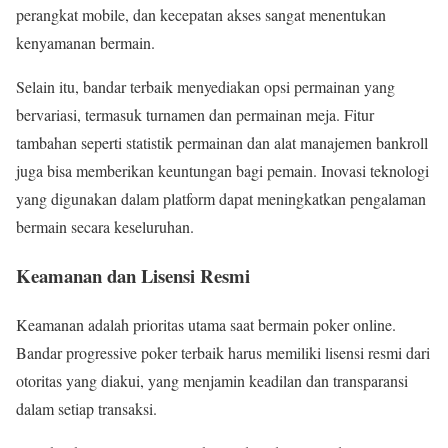
perangkat mobile, dan kecepatan akses sangat menentukan
kenyamanan bermain.
Selain itu, bandar terbaik menyediakan opsi permainan yang
bervariasi, termasuk turnamen dan permainan meja. Fitur
tambahan seperti statistik permainan dan alat manajemen bankroll
juga bisa memberikan keuntungan bagi pemain. Inovasi teknologi
yang digunakan dalam platform dapat meningkatkan pengalaman
bermain secara keseluruhan.
Keamanan dan Lisensi Resmi
Keamanan adalah prioritas utama saat bermain poker online.
Bandar progressive poker terbaik harus memiliki lisensi resmi dari
otoritas yang diakui, yang menjamin keadilan dan transparansi
dalam setiap transaksi.