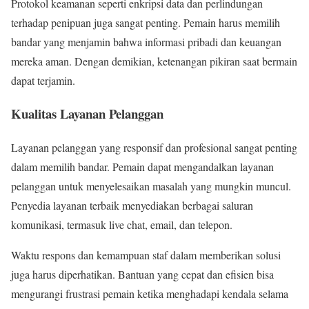
Protokol keamanan seperti enkripsi data dan perlindungan
terhadap penipuan juga sangat penting. Pemain harus memilih
bandar yang menjamin bahwa informasi pribadi dan keuangan
mereka aman. Dengan demikian, ketenangan pikiran saat bermain
dapat terjamin.
Kualitas Layanan Pelanggan
Layanan pelanggan yang responsif dan profesional sangat penting
dalam memilih bandar. Pemain dapat mengandalkan layanan
pelanggan untuk menyelesaikan masalah yang mungkin muncul.
Penyedia layanan terbaik menyediakan berbagai saluran
komunikasi, termasuk live chat, email, dan telepon.
Waktu respons dan kemampuan staf dalam memberikan solusi
juga harus diperhatikan. Bantuan yang cepat dan efisien bisa
mengurangi frustrasi pemain ketika menghadapi kendala selama