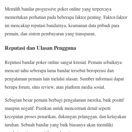
Memilih bandar progressive poker online yang terpercaya
memerlukan perhatian pada beberapa faktor penting. Faktor-faktor
ini mencakup reputasi bandarnya, keamanan data pribadi para
pemain, dan sistem pembayaran yang transparan.
Reputasi dan Ulasan Pengguna
Reputasi bandar poker online sangat krusial. Pemain sebaiknya
mencari tahu seberapa lama bandar tersebut beroperasi dan
pengalaman pemain lain melalui ulasan. Sumber informasi dapat
berupa forum, situs review, atau platform media sosial.
Sebagian besar pemain berbagi pengalaman mereka, baik positif
maupun negatif. Pastikan untuk mencermati detail seperti
kecepatan proses penarikan, dukungan pelanggan, dan kelayakan
taruhan. Sebuah bandar yang baik biasanya akan memiliki