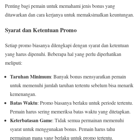
Penting bagi pemain untuk memahami jenis bonus yang
ditawarkan dan cara kerjanya untuk memaksimalkan keuntungan.
Syarat dan Ketentuan Promo
Setiap promo biasanya dilengkapi dengan syarat dan ketentuan
yang harus dipenuhi. Beberapa hal yang perlu diperhatikan
meliputi:
Taruhan Minimum
: Banyak bonus mensyaratkan pemain
untuk memenuhi jumlah taruhan tertentu sebelum bisa menarik
kemenangan.
Batas Waktu
: Promo biasanya berlaku untuk periode tertentu.
Pemain harus sering memeriksa batas waktu yang ditetapkan.
Keterbatasan Game
: Tidak semua permainan memenuhi
syarat untuk menggunakan bonus. Pemain harus tahu
permainan mana yang berlaku untuk promo tertentu.