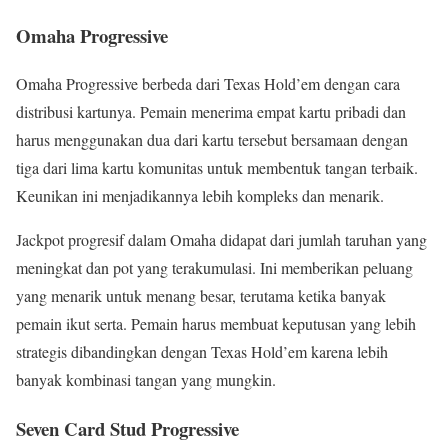
Omaha Progressive
Omaha Progressive berbeda dari Texas Hold’em dengan cara
distribusi kartunya. Pemain menerima empat kartu pribadi dan
harus menggunakan dua dari kartu tersebut bersamaan dengan
tiga dari lima kartu komunitas untuk membentuk tangan terbaik.
Keunikan ini menjadikannya lebih kompleks dan menarik.
Jackpot progresif dalam Omaha didapat dari jumlah taruhan yang
meningkat dan pot yang terakumulasi. Ini memberikan peluang
yang menarik untuk menang besar, terutama ketika banyak
pemain ikut serta. Pemain harus membuat keputusan yang lebih
strategis dibandingkan dengan Texas Hold’em karena lebih
banyak kombinasi tangan yang mungkin.
Seven Card Stud Progressive