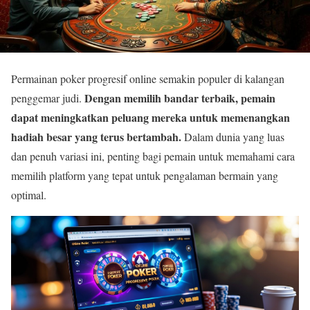
Permainan poker progresif online semakin populer di kalangan
Dengan memilih bandar terbaik, pemain
penggemar judi.
dapat meningkatkan peluang mereka untuk memenangkan
hadiah besar yang terus bertambah.
Dalam dunia yang luas
dan penuh variasi ini, penting bagi pemain untuk memahami cara
memilih platform yang tepat untuk pengalaman bermain yang
optimal.