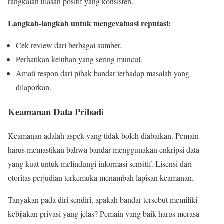
rangkaian ulasan positif yang konsisten.
Langkah-langkah untuk mengevaluasi reputasi:
Cek review dari berbagai sumber.
Perhatikan keluhan yang sering muncul.
Amati respon dari pihak bandar terhadap masalah yang
dilaporkan.
Keamanan Data Pribadi
Keamanan adalah aspek yang tidak boleh diabaikan. Pemain
harus memastikan bahwa bandar menggunakan enkripsi data
yang kuat untuk melindungi informasi sensitif. Lisensi dari
otoritas perjudian terkemuka menambah lapisan keamanan.
Tanyakan pada diri sendiri, apakah bandar tersebut memiliki
kebijakan privasi yang jelas? Pemain yang baik harus merasa