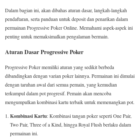
Dalam bagian ini, akan dibahas aturan dasar, langkah-langkah
pendaftaran, serta panduan untuk deposit dan penarikan dalam
permainan Progressive Poker Online. Memahami aspek-aspek ini
penting untuk memaksimalkan pengalaman bermain.
Aturan Dasar Progressive Poker
Progressive Poker memiliki aturan yang sedikit berbeda
dibandingkan dengan varian poker lainnya. Permainan ini dimulai
dengan taruhan awal dari semua pemain, yang kemudian
terkumpul dalam pot progresif. Pemain akan mencoba
mengumpulkan kombinasi kartu terbaik untuk memenangkan pot.
Kombinasi Kartu
: Kombinasi tangan poker seperti One Pair,
Two Pair, Three of a Kind, hingga Royal Flush berlaku dalam
permainan ini.