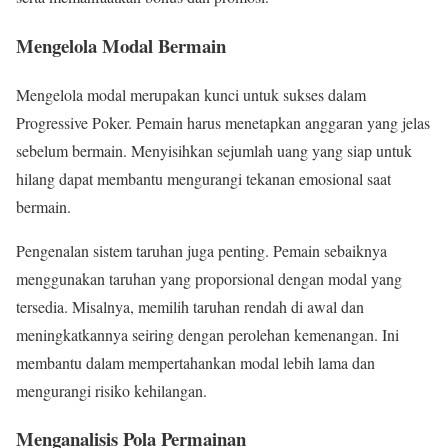
Mengelola Modal Bermain
Mengelola modal merupakan kunci untuk sukses dalam
Progressive Poker. Pemain harus menetapkan anggaran yang jelas
sebelum bermain. Menyisihkan sejumlah uang yang siap untuk
hilang dapat membantu mengurangi tekanan emosional saat
bermain.
Pengenalan sistem taruhan juga penting. Pemain sebaiknya
menggunakan taruhan yang proporsional dengan modal yang
tersedia. Misalnya, memilih taruhan rendah di awal dan
meningkatkannya seiring dengan perolehan kemenangan. Ini
membantu dalam mempertahankan modal lebih lama dan
mengurangi risiko kehilangan.
Menganalisis Pola Permainan