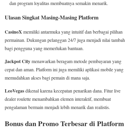
dan program loyalitas membuatnya semakin menarik.
Ulasan Singkat Masing-Masing Platform
CasinoX
memiliki antarmuka yang intuitif dan berbagai pilihan
permainan. Dukungan pelanggan 24/7 juga menjadi nilai tambah
bagi pengguna yang memerlukan bantuan.
Jackpot City
menawarkan beragam metode pembayaran yang
cepat dan aman. Platform ini juga memiliki aplikasi mobile yang
memudahkan akses bagi pemain di mana saja.
LeoVegas
dikenal karena kecepatan penarikan dana. Fitur live
dealer roulette menambahkan elemen interaktif, membuat
pengalaman bermain menjadi lebih menarik dan realistis.
Bonus dan Promo Terbesar di Platform