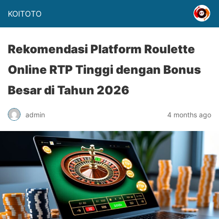
KOITOTO
Rekomendasi Platform Roulette
Online RTP Tinggi dengan Bonus
Besar di Tahun 2026
admin
4 months ago