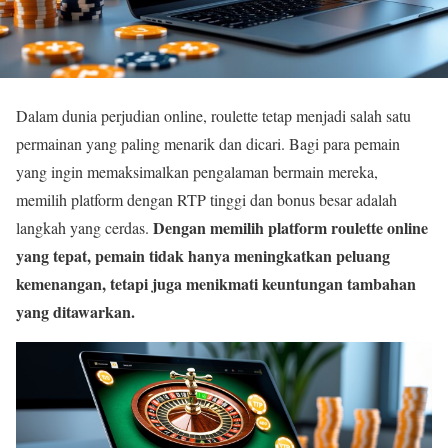
Dalam dunia perjudian online, roulette tetap menjadi salah satu
permainan yang paling menarik dan dicari. Bagi para pemain
yang ingin memaksimalkan pengalaman bermain mereka,
memilih platform dengan RTP tinggi dan bonus besar adalah
Dengan memilih platform roulette online
langkah yang cerdas.
yang tepat, pemain tidak hanya meningkatkan peluang
kemenangan, tetapi juga menikmati keuntungan tambahan
yang ditawarkan.