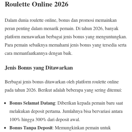
Roulette Online 2026
Dalam dunia roulette online, bonus dan promosi memainkan
peran penting dalam menarik pemain. Di tahun 2026, banyak
platform menawarkan berbagai jenis bonus yang menguntungkan.
Para pemain sebaiknya memahami jenis bonus yang tersedia serta
cara memanfaatkannya dengan baik.
Jenis Bonus yang Ditawarkan
Berbagai jenis bonus ditawarkan oleh platform roulette online
pada tahun 2026. Berikut adalah beberapa yang sering ditemui:
Bonus Selamat Datang
: Diberikan kepada pemain baru saat
melakukan deposit pertama. Jumlahnya bisa bervariasi antara
100% hingga 300% dari deposit awal.
Bonus Tanpa Deposit
: Memungkinkan pemain untuk