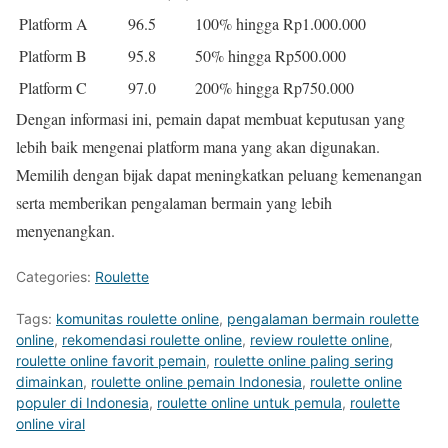
Platform A
96.5
100% hingga Rp1.000.000
Platform B
95.8
50% hingga Rp500.000
Platform C
97.0
200% hingga Rp750.000
Dengan informasi ini, pemain dapat membuat keputusan yang
lebih baik mengenai platform mana yang akan digunakan.
Memilih dengan bijak dapat meningkatkan peluang kemenangan
serta memberikan pengalaman bermain yang lebih
menyenangkan.
Categories:
Roulette
Tags:
komunitas roulette online
,
pengalaman bermain roulette
online
,
rekomendasi roulette online
,
review roulette online
,
roulette online favorit pemain
,
roulette online paling sering
dimainkan
,
roulette online pemain Indonesia
,
roulette online
populer di Indonesia
,
roulette online untuk pemula
,
roulette
online viral