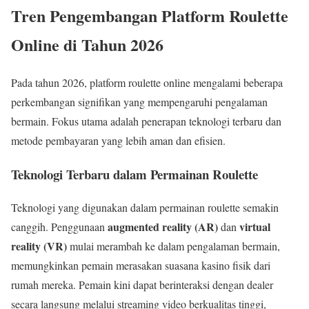
Tren Pengembangan Platform Roulette
Online di Tahun 2026
Pada tahun 2026, platform roulette online mengalami beberapa
perkembangan signifikan yang mempengaruhi pengalaman
bermain. Fokus utama adalah penerapan teknologi terbaru dan
metode pembayaran yang lebih aman dan efisien.
Teknologi Terbaru dalam Permainan Roulette
Teknologi yang digunakan dalam permainan roulette semakin
augmented reality (AR)
virtual
canggih. Penggunaan
dan
reality (VR)
mulai merambah ke dalam pengalaman bermain,
memungkinkan pemain merasakan suasana kasino fisik dari
rumah mereka. Pemain kini dapat berinteraksi dengan dealer
secara langsung melalui streaming video berkualitas tinggi,