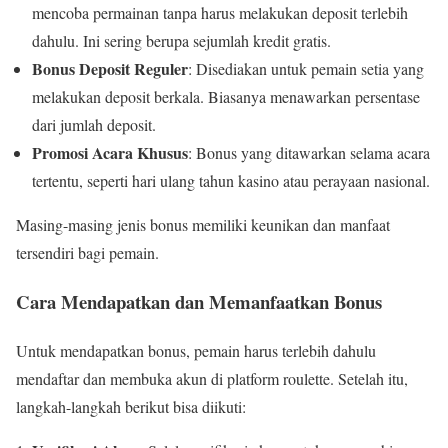
mencoba permainan tanpa harus melakukan deposit terlebih
dahulu. Ini sering berupa sejumlah kredit gratis.
Bonus Deposit Reguler
: Disediakan untuk pemain setia yang
melakukan deposit berkala. Biasanya menawarkan persentase
dari jumlah deposit.
Promosi Acara Khusus
: Bonus yang ditawarkan selama acara
tertentu, seperti hari ulang tahun kasino atau perayaan nasional.
Masing-masing jenis bonus memiliki keunikan dan manfaat
tersendiri bagi pemain.
Cara Mendapatkan dan Memanfaatkan Bonus
Untuk mendapatkan bonus, pemain harus terlebih dahulu
mendaftar dan membuka akun di platform roulette. Setelah itu,
langkah-langkah berikut bisa diikuti: