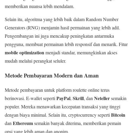
memberikan nuansa lebih mendalam.
Selain itu, algoritma yang lebih baik dalam Random Number
Generators (RNG) menjamin hasil permainan yang lebih adil.
Pengembangan ini juga mencakup peningkatan antarmuka
pengguna, membuat permainan lebih responsif dan menarik. Fitur
mobile optimization
menjadi standar, memungkinkan akses
mudah melalui perangkat seluler.
Metode Pembayaran Modern dan Aman
Metode pembayaran untuk platform roulette online terus
PayPal
Skrill
Neteller
berinovasi. E-wallet seperti
,
, dan
semakin
populer. Mereka menawarkan kecepatan transaksi yang tinggi
Bitcoin
dengan biaya minimal. Selain itu, cryptocurrency seperti
Ethereum
dan
semakin banyak diterima, memberikan pemain
opsi yang lebih aman dan anonim.