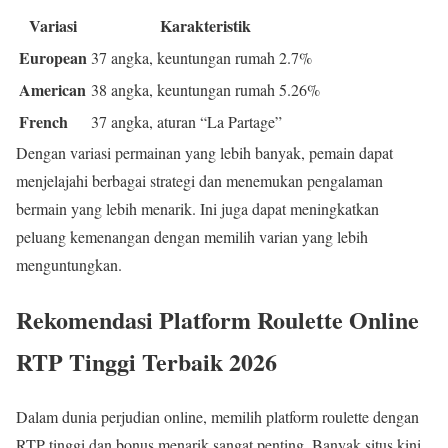
Variasi
Karakteristik
European
37 angka, keuntungan rumah 2.7%
American
38 angka, keuntungan rumah 5.26%
French
37 angka, aturan “La Partage”
Dengan variasi permainan yang lebih banyak, pemain dapat
menjelajahi berbagai strategi dan menemukan pengalaman
bermain yang lebih menarik. Ini juga dapat meningkatkan
peluang kemenangan dengan memilih varian yang lebih
menguntungkan.
Rekomendasi Platform Roulette Online
RTP Tinggi Terbaik 2026
Dalam dunia perjudian online, memilih platform roulette dengan
RTP tinggi dan bonus menarik sangat penting. Banyak situs kini