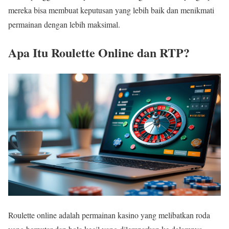
mereka bisa membuat keputusan yang lebih baik dan menikmati
permainan dengan lebih maksimal.
Apa Itu Roulette Online dan RTP?
Roulette online adalah permainan kasino yang melibatkan roda