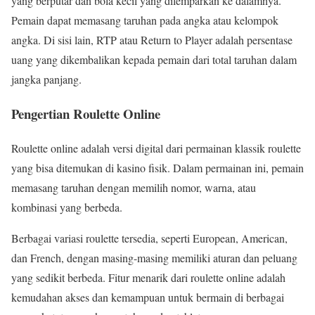
yang berputar dan bola kecil yang dilemparkan ke dalamnya.
Pemain dapat memasang taruhan pada angka atau kelompok
angka. Di sisi lain, RTP atau Return to Player adalah persentase
uang yang dikembalikan kepada pemain dari total taruhan dalam
jangka panjang.
Pengertian Roulette Online
Roulette online adalah versi digital dari permainan klassik roulette
yang bisa ditemukan di kasino fisik. Dalam permainan ini, pemain
memasang taruhan dengan memilih nomor, warna, atau
kombinasi yang berbeda.
Berbagai variasi roulette tersedia, seperti European, American,
dan French, dengan masing-masing memiliki aturan dan peluang
yang sedikit berbeda. Fitur menarik dari roulette online adalah
kemudahan akses dan kemampuan untuk bermain di berbagai