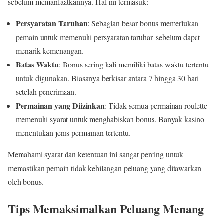
sebelum memanfaatkannya. Hal ini termasuk:
Persyaratan Taruhan
: Sebagian besar bonus memerlukan
pemain untuk memenuhi persyaratan taruhan sebelum dapat
menarik kemenangan.
Batas Waktu
: Bonus sering kali memiliki batas waktu tertentu
untuk digunakan. Biasanya berkisar antara 7 hingga 30 hari
setelah penerimaan.
Permainan yang Diizinkan
: Tidak semua permainan roulette
memenuhi syarat untuk menghabiskan bonus. Banyak kasino
menentukan jenis permainan tertentu.
Memahami syarat dan ketentuan ini sangat penting untuk
memastikan pemain tidak kehilangan peluang yang ditawarkan
oleh bonus.
Tips Memaksimalkan Peluang Menang