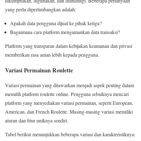
dikumpulkan, digunakan, dan dilindungi. Beberapa pertanyaan
yang perlu dipertimbangkan adalah:
Apakah data pengguna dijual ke pihak ketiga?
Bagaimana cara platform mengamankan data transaksi?
Platform yang transparan dalam kebijakan keamanan dan privasi
memberikan rasa aman lebih kepada pengguna.
Variasi Permainan Roulette
Variasi permainan yang ditawarkan menjadi aspek penting dalam
memilih platform roulette online. Pengguna sebaiknya mencari
platform yang menyediakan variasi permainan, seperti European,
American, dan French Roulette. Masing-masing variasi memiliki
aturan dan fitur uniknya sendiri.
Tabel berikut menunjukkan beberapa variasi dan karakteristiknya: