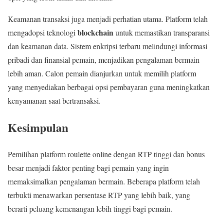
Keamanan transaksi juga menjadi perhatian utama. Platform telah
blockchain
mengadopsi teknologi
untuk memastikan transparansi
dan keamanan data. Sistem enkripsi terbaru melindungi informasi
pribadi dan finansial pemain, menjadikan pengalaman bermain
lebih aman. Calon pemain dianjurkan untuk memilih platform
yang menyediakan berbagai opsi pembayaran guna meningkatkan
kenyamanan saat bertransaksi.
Kesimpulan
Pemilihan platform roulette online dengan RTP tinggi dan bonus
besar menjadi faktor penting bagi pemain yang ingin
memaksimalkan pengalaman bermain. Beberapa platform telah
terbukti menawarkan persentase RTP yang lebih baik, yang
berarti peluang kemenangan lebih tinggi bagi pemain.