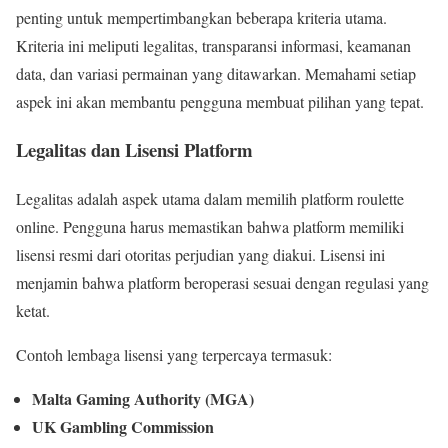
penting untuk mempertimbangkan beberapa kriteria utama.
Kriteria ini meliputi legalitas, transparansi informasi, keamanan
data, dan variasi permainan yang ditawarkan. Memahami setiap
aspek ini akan membantu pengguna membuat pilihan yang tepat.
Legalitas dan Lisensi Platform
Legalitas adalah aspek utama dalam memilih platform roulette
online. Pengguna harus memastikan bahwa platform memiliki
lisensi resmi dari otoritas perjudian yang diakui. Lisensi ini
menjamin bahwa platform beroperasi sesuai dengan regulasi yang
ketat.
Contoh lembaga lisensi yang terpercaya termasuk:
Malta Gaming Authority (MGA)
UK Gambling Commission