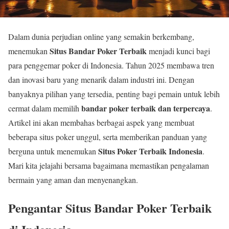
Dalam dunia perjudian online yang semakin berkembang,
Situs Bandar Poker Terbaik
menemukan
menjadi kunci bagi
para penggemar poker di Indonesia. Tahun 2025 membawa tren
dan inovasi baru yang menarik dalam industri ini. Dengan
banyaknya pilihan yang tersedia, penting bagi pemain untuk lebih
bandar poker terbaik dan terpercaya
cermat dalam memilih
.
Artikel ini akan membahas berbagai aspek yang membuat
beberapa situs poker unggul, serta memberikan panduan yang
Situs Poker Terbaik Indonesia
berguna untuk menemukan
.
Mari kita jelajahi bersama bagaimana memastikan pengalaman
bermain yang aman dan menyenangkan.
Pengantar Situs Bandar Poker Terbaik