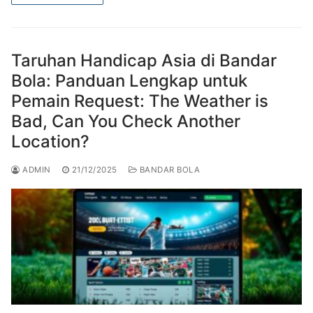
Taruhan Handicap Asia di Bandar
Bola: Panduan Lengkap untuk
Pemain Request: The Weather is
Bad, Can You Check Another
Location?
ADMIN
21/12/2025
BANDAR BOLA