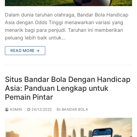
Dalam dunia taruhan olahraga, Bandar Bola Handicap
Asia dengan Odds Tinggi menawarkan variasi yang
menarik bagi para penjudi. Taruhan ini memberikan
peluang lebih baik untuk…
READ MORE →
Situs Bandar Bola Dengan Handicap
Asia: Panduan Lengkap untuk
Pemain Pintar
ADMIN
24/12/2025
BANDAR BOLA