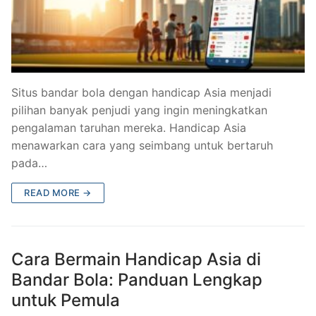
Situs bandar bola dengan handicap Asia menjadi
pilihan banyak penjudi yang ingin meningkatkan
pengalaman taruhan mereka. Handicap Asia
menawarkan cara yang seimbang untuk bertaruh
pada…
READ MORE →
Cara Bermain Handicap Asia di
Bandar Bola: Panduan Lengkap
untuk Pemula