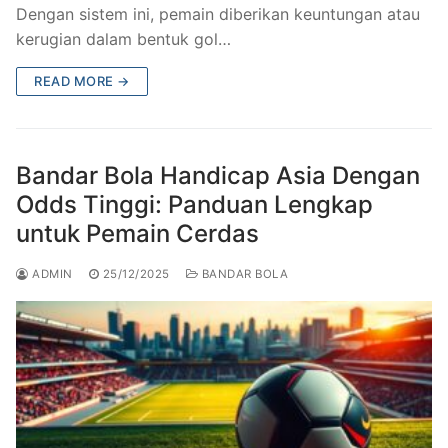
Dengan sistem ini, pemain diberikan keuntungan atau
kerugian dalam bentuk gol…
READ MORE →
Bandar Bola Handicap Asia Dengan
Odds Tinggi: Panduan Lengkap
untuk Pemain Cerdas
ADMIN
25/12/2025
BANDAR BOLA