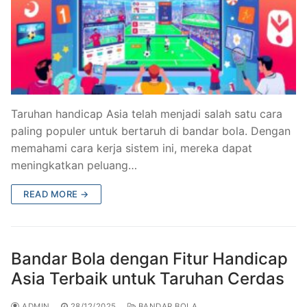
Taruhan handicap Asia telah menjadi salah satu cara
paling populer untuk bertaruh di bandar bola. Dengan
memahami cara kerja sistem ini, mereka dapat
meningkatkan peluang…
READ MORE →
Bandar Bola dengan Fitur Handicap
Asia Terbaik untuk Taruhan Cerdas
ADMIN
28/12/2025
BANDAR BOLA