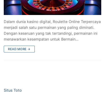
Dalam dunia kasino digital, Roulette Online Terpercaya
menjadi salah satu permainan yang paling diminati.
Dengan keseruan yang tak tertandingi, permainan ini
menawarkan kesempatan untuk Bermain…
READ MORE →
Situs Toto