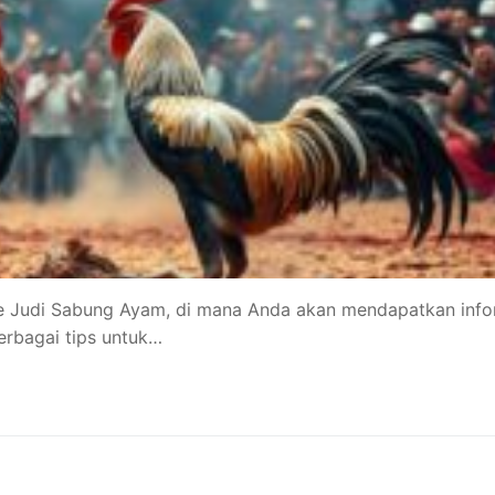
ve Judi Sabung Ayam, di mana Anda akan mendapatkan info
rbagai tips untuk…