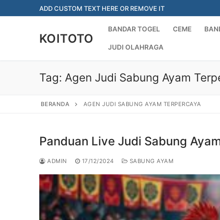
Skip
ADD CUSTOM TEXT HERE OR REMOVE IT
to
content
BANDAR TOGEL
CEME
BAN
KOITOTO
JUDI OLAHRAGA
Tag:
Agen Judi Sabung Ayam Terp
BERANDA
AGEN JUDI SABUNG AYAM TERPERCAYA
Panduan Live Judi Sabung Ayam
ADMIN
17/12/2024
SABUNG AYAM