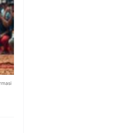
rmasi