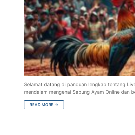
Selamat datang di panduan lengkap tentang Li
mendalam mengenai Sabung Ayam Online dan be
READ MORE →