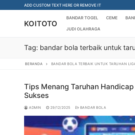
Skip
ADD CUSTOM TEXT HERE OR REMOVE IT
to
content
BANDAR TOGEL
CEME
BAN
KOITOTO
JUDI OLAHRAGA
Tag:
bandar bola terbaik untuk ta
BERANDA
BANDAR BOLA TERBAIK UNTUK TARUHAN LIG
Tips Menang Taruhan Handicap As
Sukses
ADMIN
29/12/2025
BANDAR BOLA