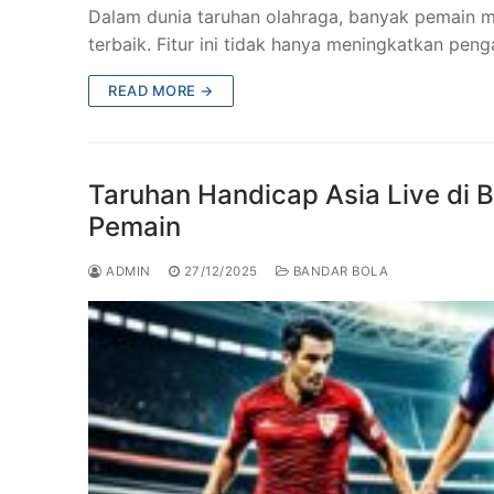
Dalam dunia taruhan olahraga, banyak pemain m
terbaik. Fitur ini tidak hanya meningkatkan pen
READ MORE →
Taruhan Handicap Asia Live di 
Pemain
ADMIN
27/12/2025
BANDAR BOLA