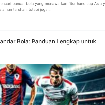
encari bandar bola yang menawarkan fitur handicap Asia 
galaman taruhan, tetapi juga…
Bandar Bola: Panduan Lengkap untuk