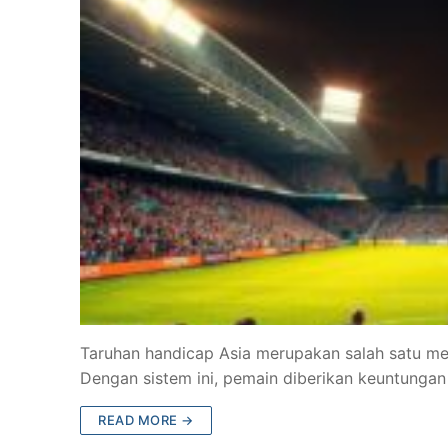
Taruhan handicap Asia merupakan salah satu me
Dengan sistem ini, pemain diberikan keuntungan
READ MORE →