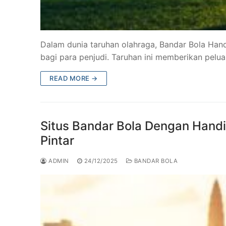
Dalam dunia taruhan olahraga, Bandar Bola Han
bagi para penjudi. Taruhan ini memberikan pelua
READ MORE →
Situs Bandar Bola Dengan Hand
Pintar
ADMIN
24/12/2025
BANDAR BOLA