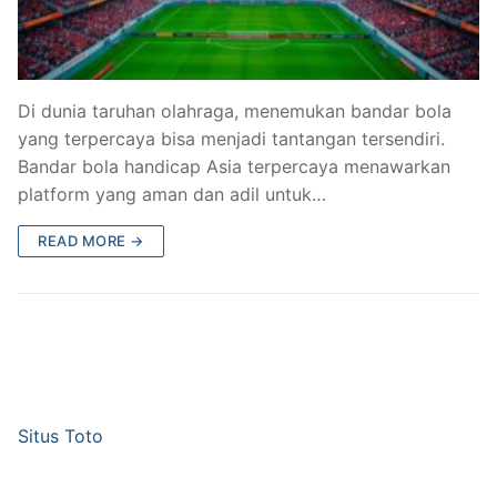
Di dunia taruhan olahraga, menemukan bandar bola
yang terpercaya bisa menjadi tantangan tersendiri.
Bandar bola handicap Asia terpercaya menawarkan
platform yang aman dan adil untuk…
READ MORE →
Situs Toto