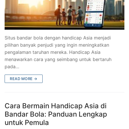
Situs bandar bola dengan handicap Asia menjadi
pilihan banyak penjudi yang ingin meningkatkan
pengalaman taruhan mereka. Handicap Asia
menawarkan cara yang seimbang untuk bertaruh
pada…
READ MORE →
Cara Bermain Handicap Asia di
Bandar Bola: Panduan Lengkap
untuk Pemula