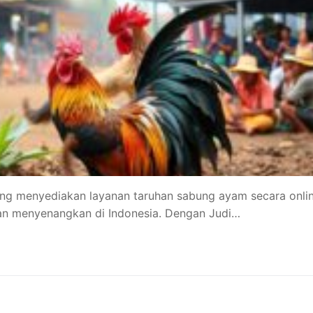
g menyediakan layanan taruhan sabung ayam secara onlin
n menyenangkan di Indonesia. Dengan Judi…