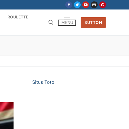
ROULETTE
BUTTON
MENU
Situs Toto