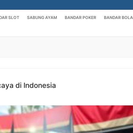
DAR SLOT
SABUNG AYAM
BANDAR POKER
BANDAR BOLA
Search for:
aya di Indonesia