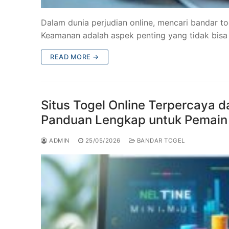
Dalam dunia perjudian online, mencari bandar t
Keamanan adalah aspek penting yang tidak bisa
READ MORE →
Situs Togel Online Terpercaya 
Panduan Lengkap untuk Pemain
ADMIN
25/05/2026
BANDAR TOGEL