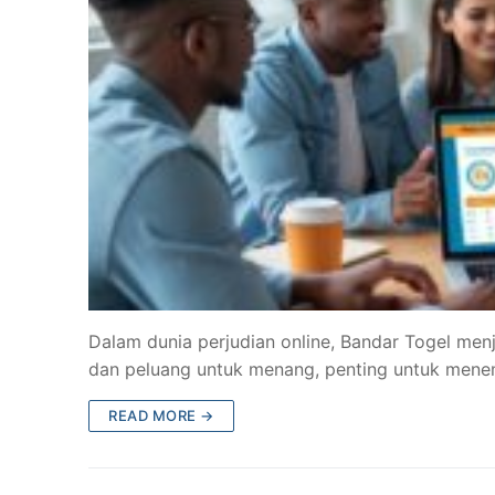
Dalam dunia perjudian online, Bandar Togel menj
dan peluang untuk menang, penting untuk mene
READ MORE →