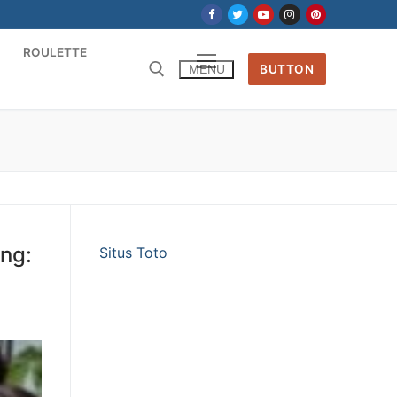
ROULETTE
BUTTON
MENU
ng:
Situs Toto