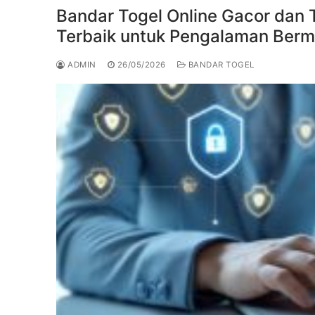
Bandar Togel Online Gacor dan
Terbaik untuk Pengalaman Ber
ADMIN
26/05/2026
BANDAR TOGEL