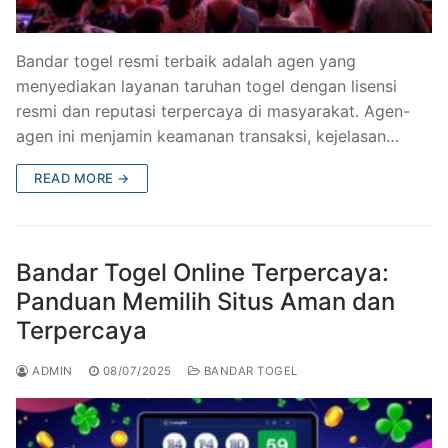
Bandar togel resmi terbaik adalah agen yang
menyediakan layanan taruhan togel dengan lisensi
resmi dan reputasi terpercaya di masyarakat. Agen-
agen ini menjamin keamanan transaksi, kejelasan…
READ MORE →
Bandar Togel Online Terpercaya:
Panduan Memilih Situs Aman dan
Terpercaya
ADMIN
08/07/2025
BANDAR TOGEL