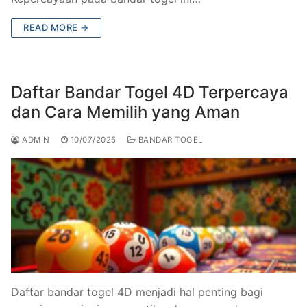
READ MORE →
Daftar Bandar Togel 4D Terpercaya
dan Cara Memilih yang Aman
ADMIN
10/07/2025
BANDAR TOGEL
Daftar bandar togel 4D menjadi hal penting bagi