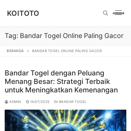
Skip
to
KOITOTO
content
Tag:
Bandar Togel Online Paling Gacor
Search for:
BERANDA
BANDAR TOGEL ONLINE PALING GACOR
Bandar Togel dengan Peluang
Menang Besar: Strategi Terbaik
untuk Meningkatkan Kemenangan
ADMIN
14/07/2025
BANDAR TOGEL