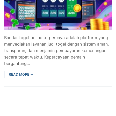
Bandar togel online terpercaya adalah platform yang
menyediakan layanan judi togel dengan sistem aman,
transparan, dan menjamin pembayaran kemenangan
secara tepat waktu. Kepercayaan pemain
bergantung…
READ MORE →