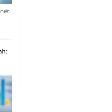
emain.
ah: