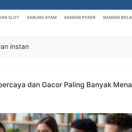
DAR SLOT
SABUNG AYAM
BANDAR POKER
BANDAR BOLA
an instan
Search for:
rpercaya dan Gacor Paling Banyak Mena