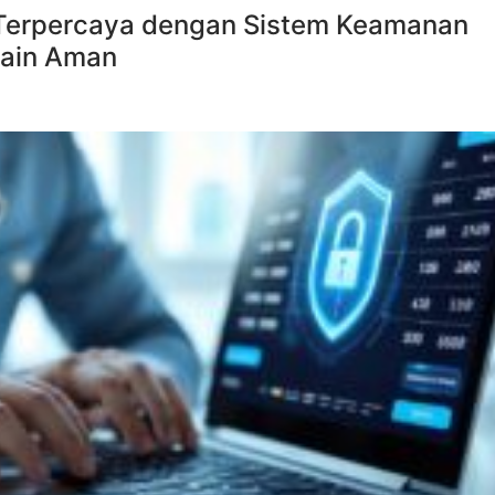
 Terpercaya dengan Sistem Keamanan
main Aman