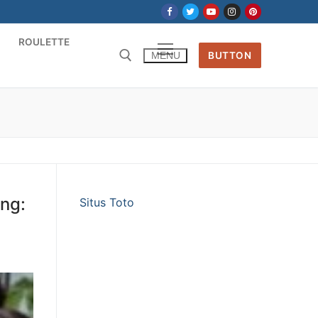
ROULETTE
BUTTON
MENU
ng:
Situs Toto