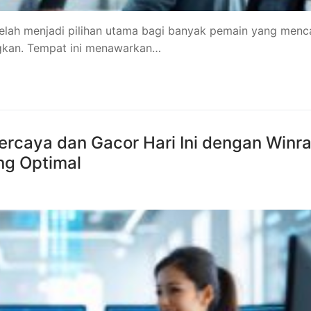
elah menjadi pilihan utama bagi banyak pemain yang menca
kan. Tempat ini menawarkan…
ercaya dan Gacor Hari Ini dengan Winr
ng Optimal