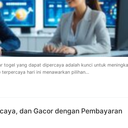
r togel yang dapat dipercaya adalah kunci untuk meningk
 terpercaya hari ini menawarkan pilihan…
ercaya, dan Gacor dengan Pembayaran