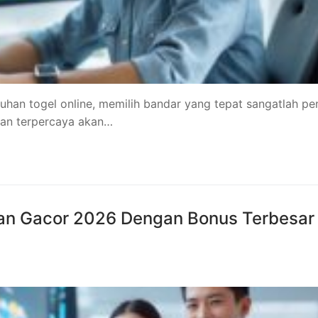
uhan togel online, memilih bandar yang tepat sangatlah pen
dan terpercaya akan…
 dan Gacor 2026 Dengan Bonus Terbesar