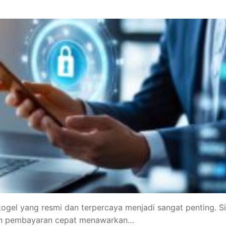
togel yang resmi dan terpercaya menjadi sangat penting. Si
ngan pembayaran cepat menawarkan…