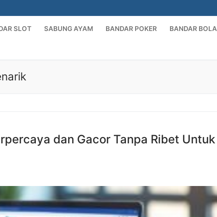
DAR SLOT
SABUNG AYAM
BANDAR POKER
BANDAR BOLA
narik
Search for:
Terpercaya dan Gacor Tanpa Ribet Untuk