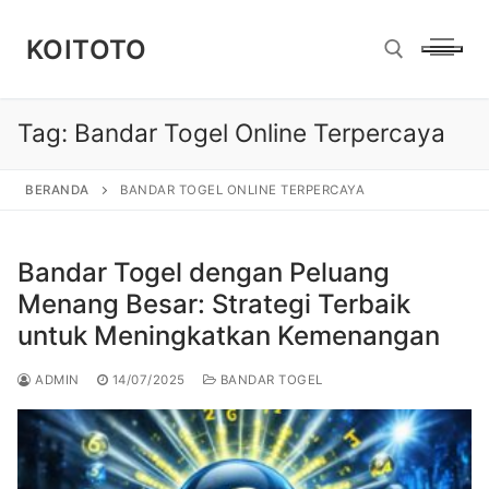
Skip
to
KOITOTO
content
Tag:
Bandar Togel Online Terpercaya
Search for:
BERANDA
BANDAR TOGEL ONLINE TERPERCAYA
Bandar Togel dengan Peluang
Menang Besar: Strategi Terbaik
untuk Meningkatkan Kemenangan
ADMIN
14/07/2025
BANDAR TOGEL