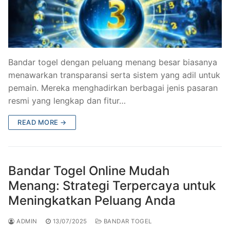
Bandar togel dengan peluang menang besar biasanya
menawarkan transparansi serta sistem yang adil untuk
pemain. Mereka menghadirkan berbagai jenis pasaran
resmi yang lengkap dan fitur…
READ MORE →
Bandar Togel Online Mudah
Menang: Strategi Terpercaya untuk
Meningkatkan Peluang Anda
ADMIN
13/07/2025
BANDAR TOGEL