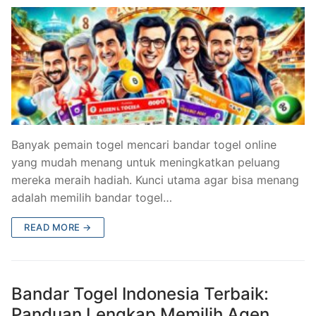
Banyak pemain togel mencari bandar togel online
yang mudah menang untuk meningkatkan peluang
mereka meraih hadiah. Kunci utama agar bisa menang
adalah memilih bandar togel…
READ MORE →
Bandar Togel Indonesia Terbaik:
Panduan Lengkap Memilih Agen