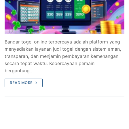
Bandar togel online terpercaya adalah platform yang
menyediakan layanan judi togel dengan sistem aman,
transparan, dan menjamin pembayaran kemenangan
secara tepat waktu. Kepercayaan pemain
bergantung…
READ MORE →