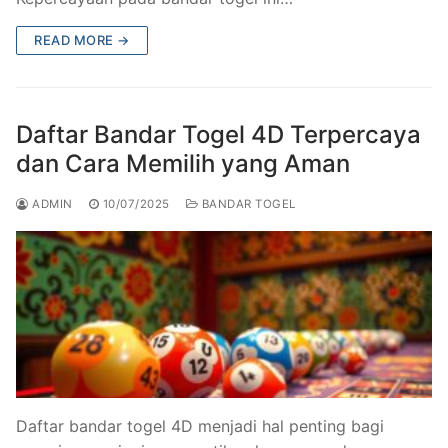
READ MORE →
Daftar Bandar Togel 4D Terpercaya
dan Cara Memilih yang Aman
ADMIN
10/07/2025
BANDAR TOGEL
Daftar bandar togel 4D menjadi hal penting bagi