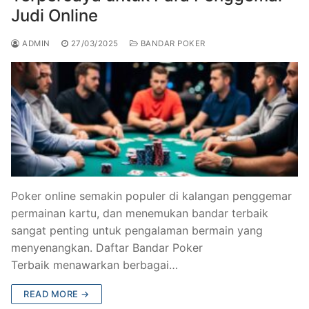
Judi Online
ADMIN
27/03/2025
BANDAR POKER
Poker online semakin populer di kalangan penggemar
permainan kartu, dan menemukan bandar terbaik
sangat penting untuk pengalaman bermain yang
menyenangkan. Daftar Bandar Poker
Terbaik menawarkan berbagai…
READ MORE →