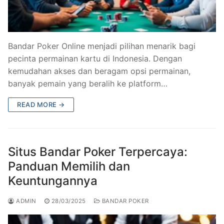
Bandar Poker Online menjadi pilihan menarik bagi
pecinta permainan kartu di Indonesia. Dengan
kemudahan akses dan beragam opsi permainan,
banyak pemain yang beralih ke platform…
READ MORE →
Situs Bandar Poker Terpercaya:
Panduan Memilih dan
Keuntungannya
ADMIN
28/03/2025
BANDAR POKER