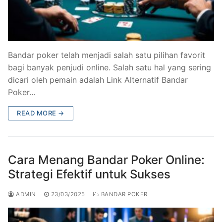
Bandar poker telah menjadi salah satu pilihan favorit
bagi banyak penjudi online. Salah satu hal yang sering
dicari oleh pemain adalah Link Alternatif Bandar
Poker…
READ MORE →
Cara Menang Bandar Poker Online:
Strategi Efektif untuk Sukses
ADMIN
23/03/2025
BANDAR POKER