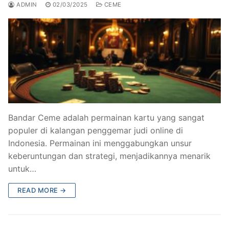
ADMIN
02/03/2025
CEME
Bandar Ceme adalah permainan kartu yang sangat
populer di kalangan penggemar judi online di
Indonesia. Permainan ini menggabungkan unsur
keberuntungan dan strategi, menjadikannya menarik
untuk…
READ MORE →