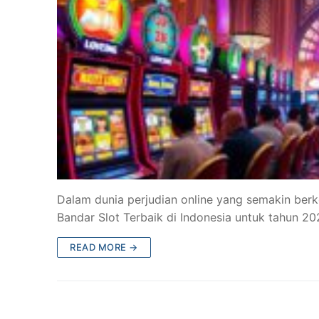
Dalam dunia perjudian online yang semakin ber
Bandar Slot Terbaik di Indonesia untuk tahun 2
READ MORE →