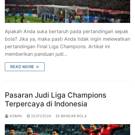
Apakah Anda suka bertaruh pada pertandingan sepak
bola? Jika ya, maka pasti Anda tidak ingin melewatkan
pertandingan Final Liga Champions. Artikel ini
memberikan panduan judi…
READ MORE →
Pasaran Judi Liga Champions
Terpercaya di Indonesia
ADMIN
22/01/2024
BANDAR BOLA