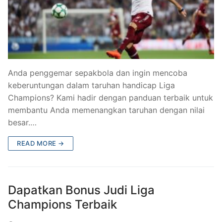
Anda penggemar sepakbola dan ingin mencoba
keberuntungan dalam taruhan handicap Liga
Champions? Kami hadir dengan panduan terbaik untuk
membantu Anda memenangkan taruhan dengan nilai
besar.…
READ MORE →
Dapatkan Bonus Judi Liga
Champions Terbaik