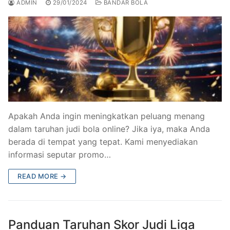
ADMIN
29/01/2024
BANDAR BOLA
Apakah Anda ingin meningkatkan peluang menang
dalam taruhan judi bola online? Jika iya, maka Anda
berada di tempat yang tepat. Kami menyediakan
informasi seputar promo…
READ MORE →
Panduan Taruhan Skor Judi Liga