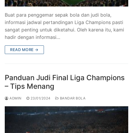
Buat para penggemar sepak bola dan judi bola,
informasi jadwal pertandingan Liga Champions pasti
sangat penting untuk diketahui. Oleh karena itu, kami
hadir dengan informasi…
READ MORE →
Panduan Judi Final Liga Champions
– Tips Menang
ADMIN
23/01/2024
BANDAR BOLA