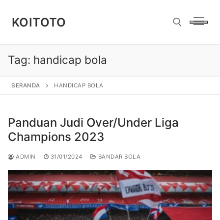
Skip
to
KOITOTO
content
Tag:
handicap bola
Search for:
BERANDA
HANDICAP BOLA
Panduan Judi Over/Under Liga
Champions 2023
ADMIN
31/01/2024
BANDAR BOLA