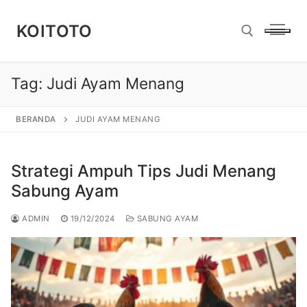
Skip
to
KOITOTO
content
Tag:
Judi Ayam Menang
Search for:
BERANDA
JUDI AYAM MENANG
Strategi Ampuh Tips Judi Menang
Sabung Ayam
ADMIN
19/12/2024
SABUNG AYAM