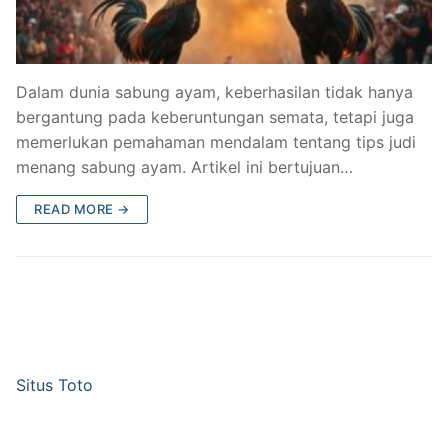
Dalam dunia sabung ayam, keberhasilan tidak hanya
bergantung pada keberuntungan semata, tetapi juga
memerlukan pemahaman mendalam tentang tips judi
menang sabung ayam. Artikel ini bertujuan…
READ MORE →
Situs Toto