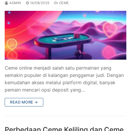
ADMIN
14/08/2025
CEME
Ceme online menjadi salah satu permainan yang
semakin populer di kalangan penggemar judi. Dengan
kemudahan akses melalui platform digital, banyak
pemain mencari opsi deposit yang…
READ MORE →
Perbedaan Ceme Keliling dan Ceme