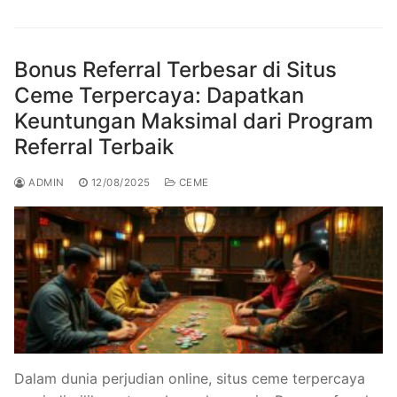
Bonus Referral Terbesar di Situs
Ceme Terpercaya: Dapatkan
Keuntungan Maksimal dari Program
Referral Terbaik
ADMIN
12/08/2025
CEME
Dalam dunia perjudian online, situs ceme terpercaya