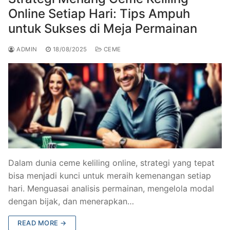
Online Setiap Hari: Tips Ampuh
untuk Sukses di Meja Permainan
ADMIN
18/08/2025
CEME
Dalam dunia ceme keliling online, strategi yang tepat
bisa menjadi kunci untuk meraih kemenangan setiap
hari. Menguasai analisis permainan, mengelola modal
dengan bijak, dan menerapkan…
READ MORE →