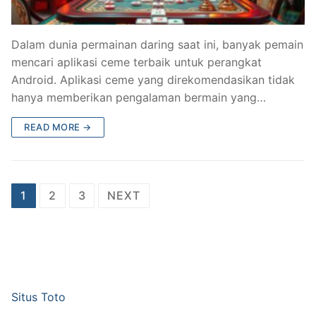
Dalam dunia permainan daring saat ini, banyak pemain
mencari aplikasi ceme terbaik untuk perangkat
Android. Aplikasi ceme yang direkomendasikan tidak
hanya memberikan pengalaman bermain yang…
READ MORE →
Posts
1
2
3
NEXT
pagination
Situs Toto