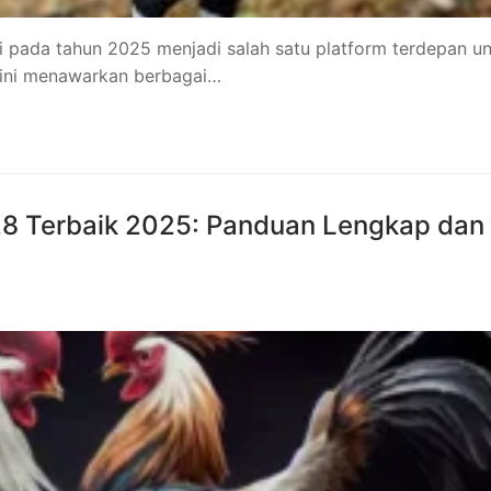
pada tahun 2025 menjadi salah satu platform terdepan u
 ini menawarkan berbagai…
8 Terbaik 2025: Panduan Lengkap dan