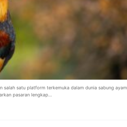
alah satu platform terkemuka dalam dunia sabung ayam
warkan pasaran lengkap…