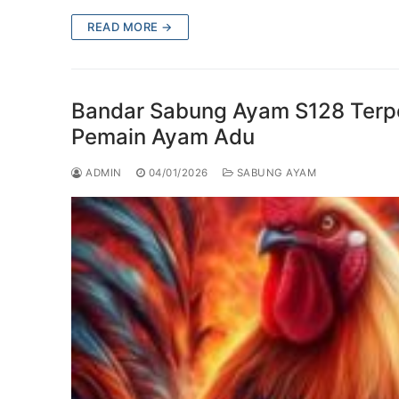
READ MORE →
Bandar Sabung Ayam S128 Terp
Pemain Ayam Adu
ADMIN
04/01/2026
SABUNG AYAM