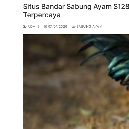
Situs Bandar Sabung Ayam S12
Terpercaya
ADMIN
07/01/2026
SABUNG AYAM