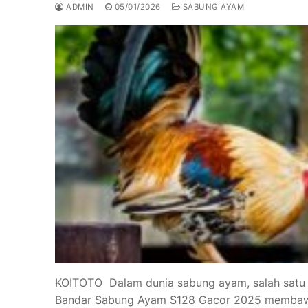
ADMIN
05/01/2026
SABUNG AYAM
KOITOTO Dalam dunia sabung ayam, salah satu t
Bandar Sabung Ayam S128 Gacor 2025 membawa