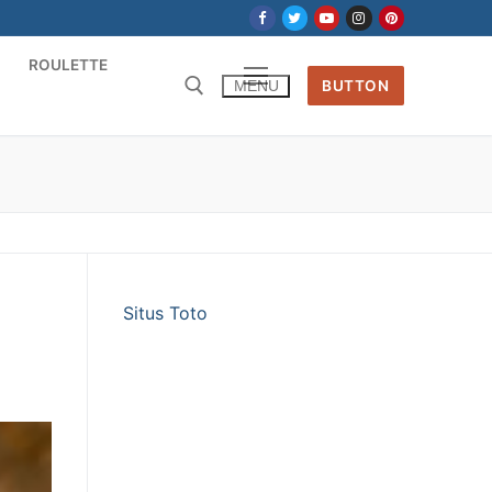
ROULETTE
BUTTON
MENU
Situs Toto