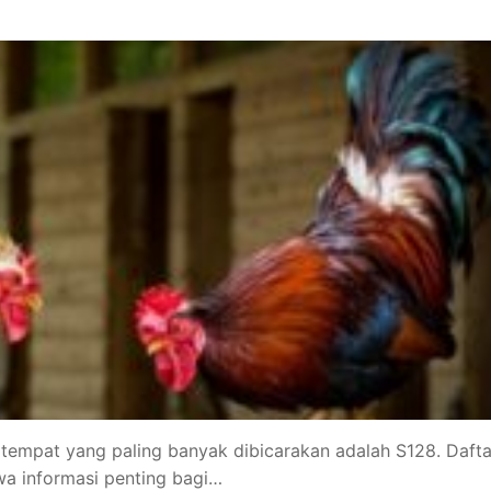
empat yang paling banyak dibicarakan adalah S128. Dafta
 informasi penting bagi…