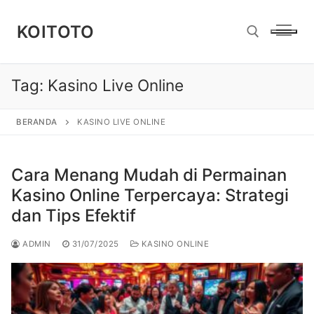
Skip
to
KOITOTO
content
Tag:
Kasino Live Online
Search for:
BERANDA
KASINO LIVE ONLINE
Cara Menang Mudah di Permainan
Kasino Online Terpercaya: Strategi
dan Tips Efektif
ADMIN
31/07/2025
KASINO ONLINE