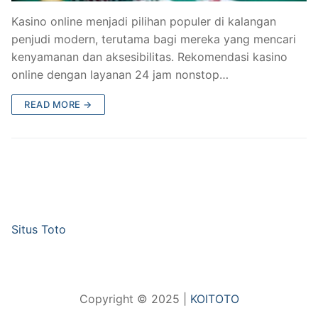
Kasino online menjadi pilihan populer di kalangan
penjudi modern, terutama bagi mereka yang mencari
kenyamanan dan aksesibilitas. Rekomendasi kasino
online dengan layanan 24 jam nonstop…
READ MORE →
Situs Toto
Copyright © 2025 |
KOITOTO