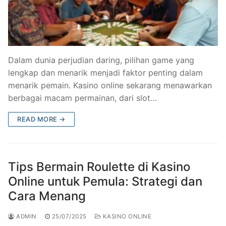
Dalam dunia perjudian daring, pilihan game yang
lengkap dan menarik menjadi faktor penting dalam
menarik pemain. Kasino online sekarang menawarkan
berbagai macam permainan, dari slot…
READ MORE →
Tips Bermain Roulette di Kasino
Online untuk Pemula: Strategi dan
Cara Menang
ADMIN
25/07/2025
KASINO ONLINE