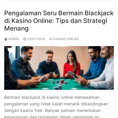
Pengalaman Seru Bermain Blackjack
di Kasino Online: Tips dan Strategi
Menang
ADMIN
23/07/2025
KASINO ONLINE
Bermain blackjack di kasino online menawarkan
pengalaman yang tidak kalah menarik dibandingkan
dengan kasino fisik. Banyak pemain menemukan
kesenangan dan tantangan dalam permainan ini,