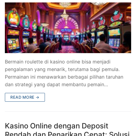
Bermain roulette di kasino online bisa menjadi
pengalaman yang menarik, terutama bagi pemula.
Permainan ini menawarkan berbagai pilihan taruhan
dan strategi yang dapat membantu pemain…
READ MORE →
Kasino Online dengan Deposit
Rendah dan Penarikan Cepat: Solusi