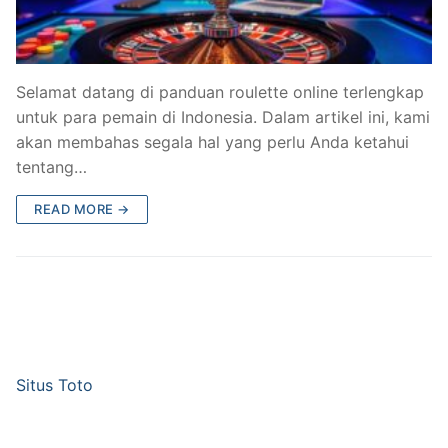
Selamat datang di panduan roulette online terlengkap
untuk para pemain di Indonesia. Dalam artikel ini, kami
akan membahas segala hal yang perlu Anda ketahui
tentang…
READ MORE →
Situs Toto