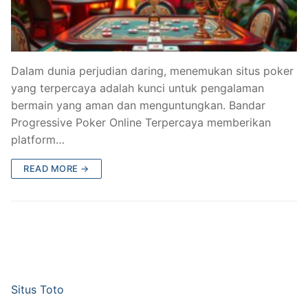
Dalam dunia perjudian daring, menemukan situs poker
yang terpercaya adalah kunci untuk pengalaman
bermain yang aman dan menguntungkan. Bandar
Progressive Poker Online Terpercaya memberikan
platform…
READ MORE →
Situs Toto