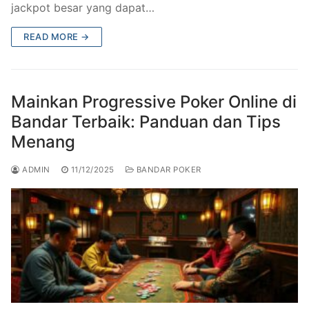
jackpot besar yang dapat…
READ MORE →
Mainkan Progressive Poker Online di
Bandar Terbaik: Panduan dan Tips
Menang
ADMIN
11/12/2025
BANDAR POKER