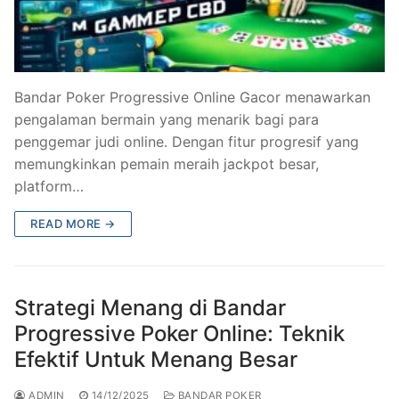
Bandar Poker Progressive Online Gacor menawarkan
pengalaman bermain yang menarik bagi para
penggemar judi online. Dengan fitur progresif yang
memungkinkan pemain meraih jackpot besar,
platform…
READ MORE →
Strategi Menang di Bandar
Progressive Poker Online: Teknik
Efektif Untuk Menang Besar
ADMIN
14/12/2025
BANDAR POKER