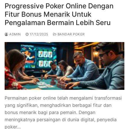
Progressive Poker Online Dengan
Fitur Bonus Menarik Untuk
Pengalaman Bermain Lebih Seru
ADMIN
17/12/2025
BANDAR POKER
Permainan poker online telah mengalami transformasi
yang signifikan, menghadirkan berbagai fitur dan
bonus menarik bagi para pemain. Dengan
meningkatnya persaingan di dunia digital, penyedia
poker…