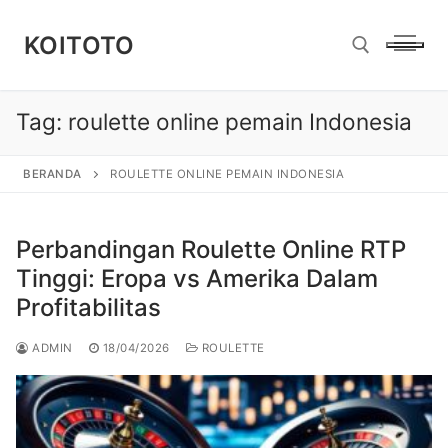
Skip
to
KOITOTO
content
Tag:
roulette online pemain Indonesia
Search for:
BERANDA
ROULETTE ONLINE PEMAIN INDONESIA
Perbandingan Roulette Online RTP
Tinggi: Eropa vs Amerika Dalam
Profitabilitas
ADMIN
18/04/2026
ROULETTE