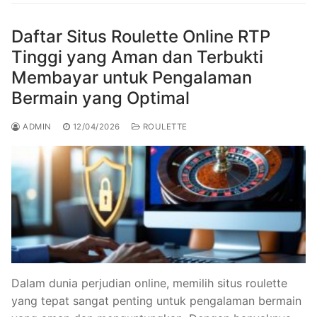
Daftar Situs Roulette Online RTP
Tinggi yang Aman dan Terbukti
Membayar untuk Pengalaman
Bermain yang Optimal
ADMIN
12/04/2026
ROULETTE
Dalam dunia perjudian online, memilih situs roulette
yang tepat sangat penting untuk pengalaman bermain