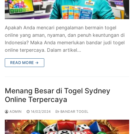
Apakah Anda mencari pengalaman bermain togel
online yang aman, nyaman, dan penuh keuntungan di
Indonesia? Maka Anda memerlukan bandar judi togel
online terpercaya. Dalam artikel…
READ MORE →
Menang Besar di Togel Sydney
Online Terpercaya
ADMIN
14/02/2024
BANDAR TOGEL