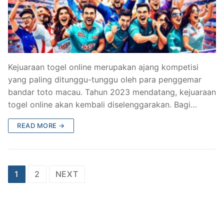
Kejuaraan togel online merupakan ajang kompetisi
yang paling ditunggu-tunggu oleh para penggemar
bandar toto macau. Tahun 2023 mendatang, kejuaraan
togel online akan kembali diselenggarakan. Bagi…
READ MORE →
Posts
1
2
NEXT
pagination