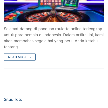
Selamat datang di panduan roulette online terlengkap
untuk para pemain di Indonesia. Dalam artikel ini, kami
akan membahas segala hal yang perlu Anda ketahui
tentang…
READ MORE →
Situs Toto