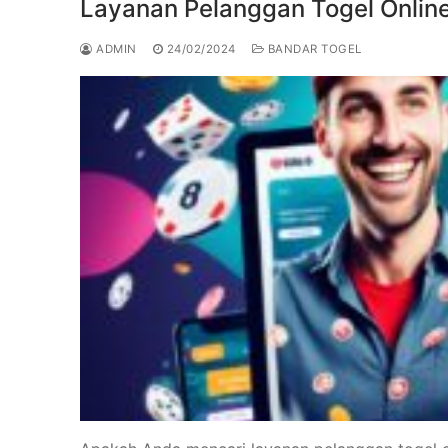
Layanan Pelanggan Togel Online
ADMIN
24/02/2024
BANDAR TOGEL