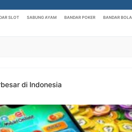
DAR SLOT
SABUNG AYAM
BANDAR POKER
BANDAR BOLA
Search for:
rbesar di Indonesia