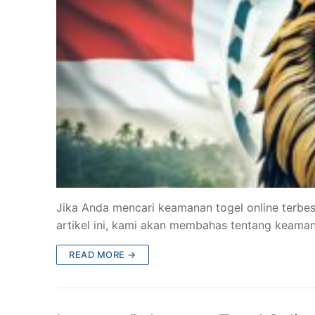
Jika Anda mencari keamanan togel online terbes
artikel ini, kami akan membahas tentang keama
READ MORE →