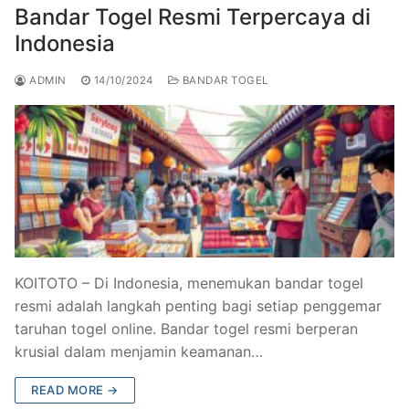
Bandar Togel Resmi Terpercaya di
Indonesia
ADMIN
14/10/2024
BANDAR TOGEL
KOITOTO – Di Indonesia, menemukan bandar togel
resmi adalah langkah penting bagi setiap penggemar
taruhan togel online. Bandar togel resmi berperan
krusial dalam menjamin keamanan…
READ MORE →