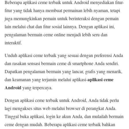
Beberapa aplikasi ceme terbaik untuk Android menyediakan fitur-
fitur yang tidak hanya membuat permainan lebih nyaman, tetapi
juga memungkinkan pemain untuk berinteraksi dengan pemain
lain melalui chat dan fitur sosial lainnya. Dengan aplikasi ini,
pengalaman bermain ceme online menjadi lebih seru dan
interaktif.
Unduh aplikasi ceme terbaik yang sesuai dengan preferensi Anda
dan rasakan sensasi bermain ceme di smartphone Anda sendiri.
Dapatkan pengalaman bermain yang lancar, grafis yang menarik,
aplikasi ceme
dan keamanan yang terjamin melalui aplikasi-
Android
yang terpercaya.
Dengan aplikasi ceme terbaik untuk Android, Anda tidak perlu
lagi mengakses situs web melalui browser di perangkat Anda.
Tinggal buka aplikasi, login ke akun Anda, dan mulailah bermain
ceme dengan mudah. Beberapa aplikasi ceme terbaik bahkan