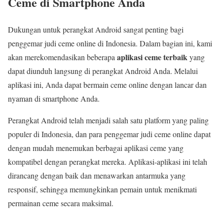
Ceme di Smartphone Anda
Dukungan untuk perangkat Android sangat penting bagi
penggemar judi ceme online di Indonesia. Dalam bagian ini, kami
aplikasi ceme terbaik
akan merekomendasikan beberapa
yang
dapat diunduh langsung di perangkat Android Anda. Melalui
aplikasi ini, Anda dapat bermain ceme online dengan lancar dan
nyaman di smartphone Anda.
Perangkat Android telah menjadi salah satu platform yang paling
populer di Indonesia, dan para penggemar judi ceme online dapat
dengan mudah menemukan berbagai aplikasi ceme yang
kompatibel dengan perangkat mereka. Aplikasi-aplikasi ini telah
dirancang dengan baik dan menawarkan antarmuka yang
responsif, sehingga memungkinkan pemain untuk menikmati
permainan ceme secara maksimal.