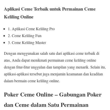
Aplikasi Ceme Terbaik untuk Permainan Ceme
Keliling Online
1. Aplikasi Ceme Keliling Pro
2. Ceme Keliling Fun
3. Ceme Keliling Master
Dengan menggunakan salah satu dari aplikasi ceme terbaik di
atas, Anda dapat menikmati permainan ceme keliling online
dengan fitur-fitur unggulan dan tampilan yang menarik. Selain itu,
aplikasi-aplikasi tersebut juga menjamin keamanan dan keadilan
dalam bermain ceme keliling online.
Poker Ceme Online – Gabungan Poker
dan Ceme dalam Satu Permainan