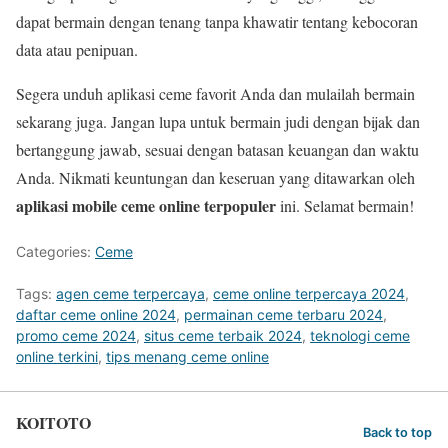
dapat bermain dengan tenang tanpa khawatir tentang kebocoran
data atau penipuan.
Segera unduh aplikasi ceme favorit Anda dan mulailah bermain
sekarang juga. Jangan lupa untuk bermain judi dengan bijak dan
bertanggung jawab, sesuai dengan batasan keuangan dan waktu
Anda. Nikmati keuntungan dan keseruan yang ditawarkan oleh
aplikasi mobile ceme online terpopuler
ini. Selamat bermain!
Categories:
Ceme
Tags:
agen ceme terpercaya
,
ceme online terpercaya 2024
,
daftar ceme online 2024
,
permainan ceme terbaru 2024
,
promo ceme 2024
,
situs ceme terbaik 2024
,
teknologi ceme
online terkini
,
tips menang ceme online
KOITOTO
Back to top