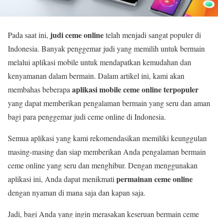
judi ceme online
Pada saat ini,
telah menjadi sangat populer di
Indonesia. Banyak penggemar judi yang memilih untuk bermain
melalui aplikasi mobile untuk mendapatkan kemudahan dan
kenyamanan dalam bermain. Dalam artikel ini, kami akan
aplikasi mobile ceme online terpopuler
membahas beberapa
yang dapat memberikan pengalaman bermain yang seru dan aman
bagi para penggemar judi ceme online di Indonesia.
Semua aplikasi yang kami rekomendasikan memiliki keunggulan
masing-masing dan siap memberikan Anda pengalaman bermain
ceme online yang seru dan menghibur. Dengan menggunakan
permainan ceme online
aplikasi ini, Anda dapat menikmati
dengan nyaman di mana saja dan kapan saja.
Jadi, bagi Anda yang ingin merasakan keseruan bermain ceme