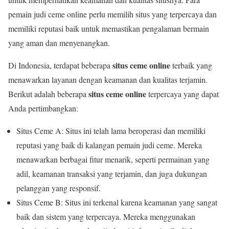
pemain judi ceme online perlu memilih situs yang terpercaya dan
memiliki reputasi baik untuk memastikan pengalaman bermain
yang aman dan menyenangkan.
situs ceme online
Di Indonesia, terdapat beberapa
terbaik yang
menawarkan layanan dengan keamanan dan kualitas terjamin.
situs ceme online
Berikut adalah beberapa
terpercaya yang dapat
Anda pertimbangkan:
Situs Ceme A: Situs ini telah lama beroperasi dan memiliki
reputasi yang baik di kalangan pemain judi ceme. Mereka
menawarkan berbagai fitur menarik, seperti permainan yang
adil, keamanan transaksi yang terjamin, dan juga dukungan
pelanggan yang responsif.
Situs Ceme B: Situs ini terkenal karena keamanan yang sangat
baik dan sistem yang terpercaya. Mereka menggunakan