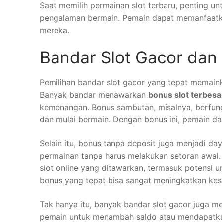
Saat memilih permainan slot terbaru, penting 
pengalaman bermain. Pemain dapat memanfaatk
mereka.
Bandar Slot Gacor dan
Pemilihan bandar slot gacor yang tepat memain
Banyak bandar menawarkan
bonus slot terbesa
kemenangan. Bonus sambutan, misalnya, berfung
dan mulai bermain. Dengan bonus ini, pemain da
Selain itu, bonus tanpa deposit juga menjadi da
permainan tanpa harus melakukan setoran awal
slot online yang ditawarkan, termasuk potensi 
bonus yang tepat bisa sangat meningkatkan ke
Tak hanya itu, banyak bandar slot gacor juga m
pemain untuk menambah saldo atau mendapatkan 