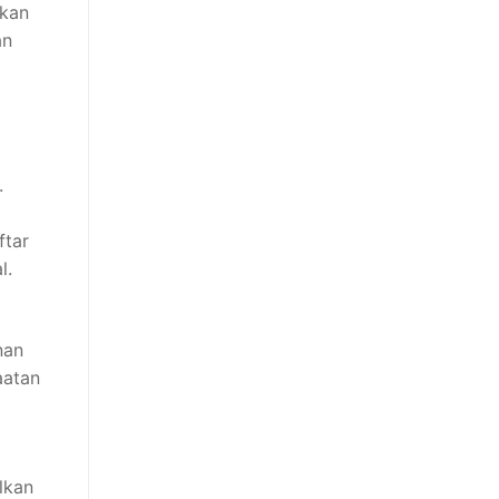
lkan
an
.
ftar
l.
nan
aatan
lkan