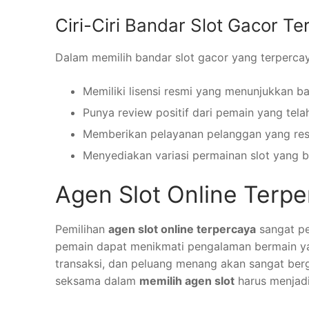
Ciri-Ciri Bandar Slot Gacor T
Dalam memilih bandar slot gacor yang terpercaya
Memiliki lisensi resmi yang menunjukkan 
Punya review positif dari pemain yang tel
Memberikan pelayanan pelanggan yang res
Menyediakan variasi permainan slot yang 
Agen Slot Online Terpe
Pemilihan
agen slot online terpercaya
sangat pe
pemain dapat menikmati pengalaman bermain ya
transaksi, dan peluang menang akan sangat berg
seksama dalam
memilih agen slot
harus menjadi