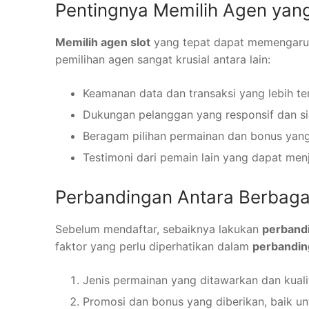
Pentingnya Memilih Agen yan
Memilih agen slot
yang tepat dapat memengaruh
pemilihan agen sangat krusial antara lain:
Keamanan data dan transaksi yang lebih te
Dukungan pelanggan yang responsif dan s
Beragam pilihan permainan dan bonus yang
Testimoni dari pemain lain yang dapat menj
Perbandingan Antara Berbaga
Sebelum mendaftar, sebaiknya lakukan
perbandi
faktor yang perlu diperhatikan dalam
perbandin
Jenis permainan yang ditawarkan dan kuali
Promosi dan bonus yang diberikan, baik u