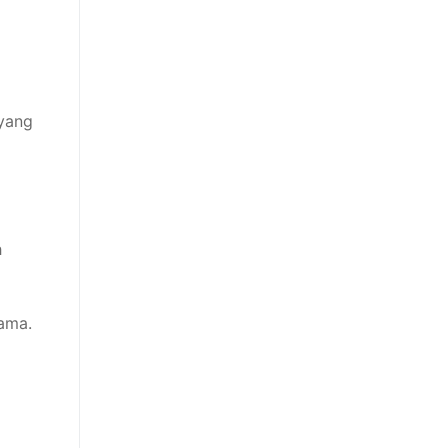
yang
h
ama.