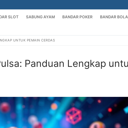
DAR SLOT
SABUNG AYAM
BANDAR POKER
BANDAR BOLA
ENGKAP UNTUK PEMAIN CERDAS
Search for:
Pulsa: Panduan Lengkap unt