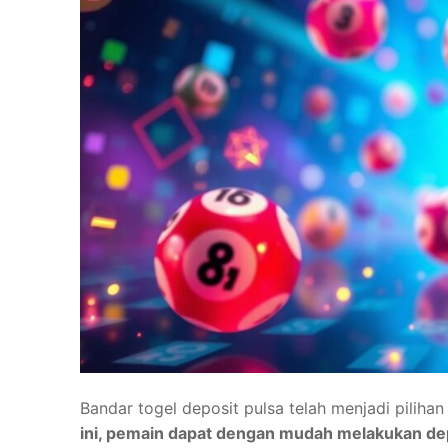
Bandar togel deposit pulsa telah menjadi piliha
ini, pemain dapat dengan mudah melakukan depo