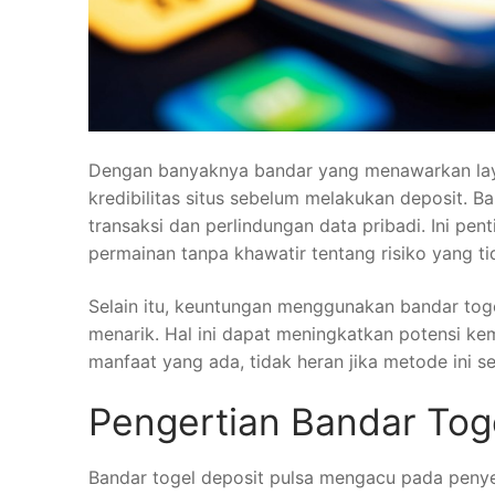
Dengan banyaknya bandar yang menawarkan lay
kredibilitas situs sebelum melakukan deposit.
transaksi dan perlindungan data pribadi. Ini p
permainan tanpa khawatir tentang risiko yang ti
Selain itu, keuntungan menggunakan bandar tog
menarik. Hal ini dapat meningkatkan potensi k
manfaat yang ada, tidak heran jika metode ini s
Pengertian Bandar Tog
Bandar togel deposit pulsa mengacu pada penye