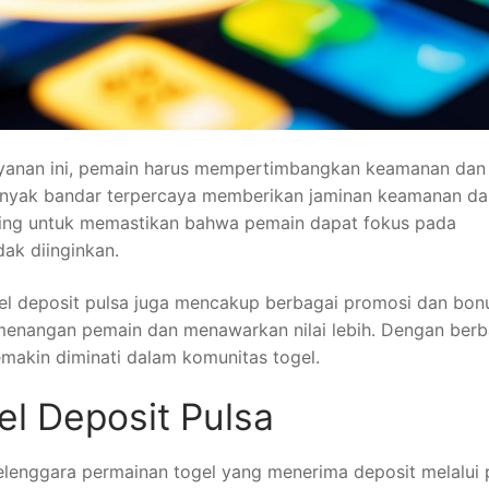
anan ini, pemain harus mempertimbangkan keamanan dan
 Banyak bandar terpercaya memberikan jaminan keamanan d
enting untuk memastikan bahwa pemain dapat fokus pada
dak diinginkan.
el deposit pulsa juga mencakup berbagai promosi dan bon
emenangan pemain dan menawarkan nilai lebih. Dengan berb
emakin diminati dalam komunitas togel.
el Deposit Pulsa
lenggara permainan togel yang menerima deposit melalui 