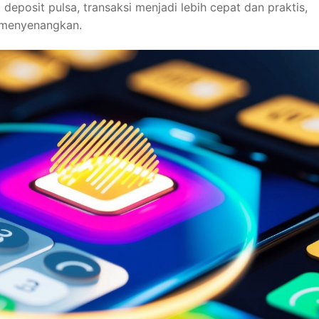
eposit pulsa, transaksi menjadi lebih cepat dan praktis,
 menyenangkan.