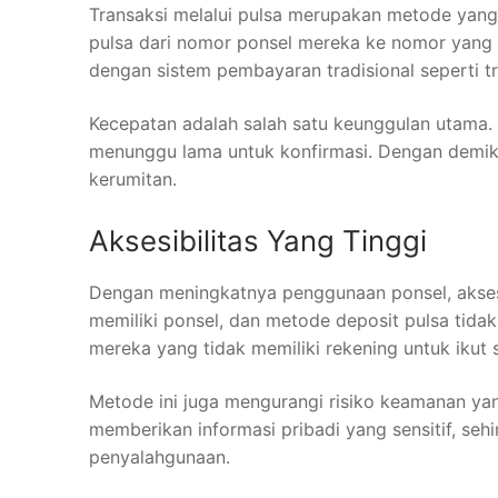
Transaksi melalui pulsa merupakan metode yan
pulsa dari nomor ponsel mereka ke nomor yang t
dengan sistem pembayaran tradisional seperti tr
Kecepatan adalah salah satu keunggulan utama. 
menunggu lama untuk konfirmasi. Dengan demik
kerumitan.
Aksesibilitas Yang Tinggi
Dengan meningkatnya penggunaan ponsel, aksesib
memiliki ponsel, dan metode deposit pulsa tid
mereka yang tidak memiliki rekening untuk ikut 
Metode ini juga mengurangi risiko keamanan yan
memberikan informasi pribadi yang sensitif, seh
penyalahgunaan.