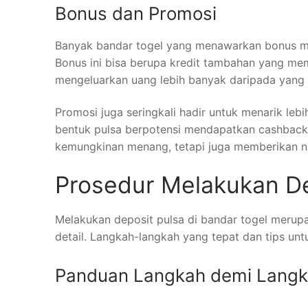
Bonus dan Promosi
Banyak bandar togel yang menawarkan bonus me
Bonus ini bisa berupa kredit tambahan yang m
mengeluarkan uang lebih banyak daripada yang
Promosi juga seringkali hadir untuk menarik le
bentuk pulsa berpotensi mendapatkan cashback 
kemungkinan menang, tetapi juga memberikan n
Prosedur Melakukan De
Melakukan deposit pulsa di bandar togel meru
detail. Langkah-langkah yang tepat dan tips un
Panduan Langkah demi Lang