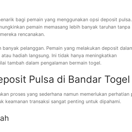
narik bagi pemain yang menggunakan opsi deposit pulsa.
emungkinkan pemain memasang lebih banyak taruhan tanpa 
 mereka rencanakan.
bih banyak pelanggan. Pemain yang melakukan deposit dala
atau hadiah langsung. Ini tidak hanya meningkatkan
ilai tambah dalam pengalaman bermain togel.
posit Pulsa di Bandar Togel
pakan proses yang sederhana namun memerlukan perhatian
tuk keamanan transaksi sangat penting untuk dipahami.
kah