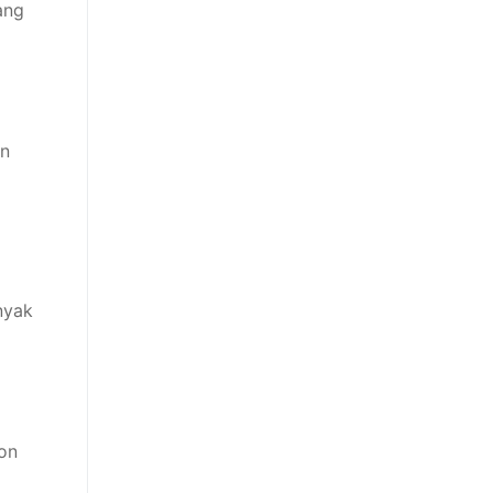
ang
an
nyak
on