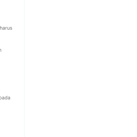
harus
m
 pada