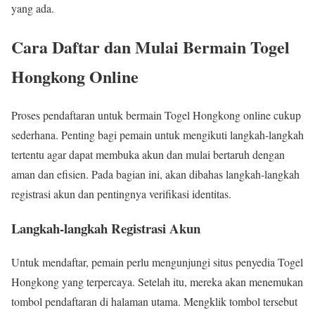
yang ada.
Cara Daftar dan Mulai Bermain Togel
Hongkong Online
Proses pendaftaran untuk bermain Togel Hongkong online cukup
sederhana. Penting bagi pemain untuk mengikuti langkah-langkah
tertentu agar dapat membuka akun dan mulai bertaruh dengan
aman dan efisien. Pada bagian ini, akan dibahas langkah-langkah
registrasi akun dan pentingnya verifikasi identitas.
Langkah-langkah Registrasi Akun
Untuk mendaftar, pemain perlu mengunjungi situs penyedia Togel
Hongkong yang terpercaya. Setelah itu, mereka akan menemukan
tombol pendaftaran di halaman utama. Mengklik tombol tersebut