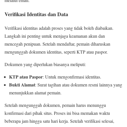
melalui email.
Verifikasi Identitas dan Data
Verifikasi identitas adalah proses yang tidak boleh diabaikan.
Langkah ini penting untuk menjaga keamanan akun dan
mencegah penipuan. Setelah mendaftar, pemain diharuskan
mengunggah dokumen identitas, seperti KTP atau paspor.
Dokumen yang diperlukan biasanya meliputi:
KTP atau Paspor
: Untuk mengonfirmasi identitas.
Bukti Alamat
: Surat tagihan atau dokumen resmi lainnya yang
menunjukkan alamat pemain.
Setelah mengunggah dokumen, pemain harus menunggu
konfirmasi dari pihak situs. Proses ini bisa memakan waktu
beberapa jam hingga satu hari kerja. Setelah verifikasi selesai,