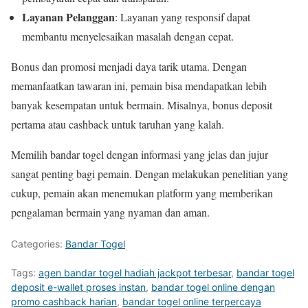
Layanan Pelanggan
: Layanan yang responsif dapat
membantu menyelesaikan masalah dengan cepat.
Bonus dan promosi menjadi daya tarik utama. Dengan
memanfaatkan tawaran ini, pemain bisa mendapatkan lebih
banyak kesempatan untuk bermain. Misalnya, bonus deposit
pertama atau cashback untuk taruhan yang kalah.
Memilih bandar togel dengan informasi yang jelas dan jujur
sangat penting bagi pemain. Dengan melakukan penelitian yang
cukup, pemain akan menemukan platform yang memberikan
pengalaman bermain yang nyaman dan aman.
Categories:
Bandar Togel
Tags:
agen bandar togel hadiah jackpot terbesar
,
bandar togel
deposit e-wallet proses instan
,
bandar togel online dengan
promo cashback harian
,
bandar togel online terpercaya