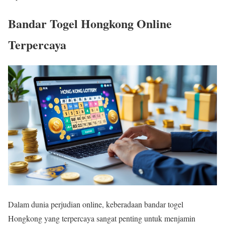
Bandar Togel Hongkong Online
Terpercaya
Dalam dunia perjudian online, keberadaan bandar togel
Hongkong yang terpercaya sangat penting untuk menjamin