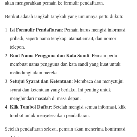
akan mengarahkan pemain ke formulir pendaftaran.
Berikut adalah langkah-langkah yang umumnya perlu diikuti:
Isi Formulir Pendaftaran
: Pemain harus mengisi informasi
pribadi, seperti nama lengkap, alamat email, dan nomor
telepon.
Buat Nama Pengguna dan Kata Sandi
: Pemain perlu
membuat nama pengguna dan kata sandi yang kuat untuk
melindungi akun mereka.
Setujui Syarat dan Ketentuan
: Membaca dan menyetujui
syarat dan ketentuan yang berlaku. Ini penting untuk
menghindari masalah di masa depan.
Klik Tombol Daftar
: Setelah mengisi semua informasi, klik
tombol untuk menyelesaikan pendaftaran.
Setelah pendaftaran selesai, pemain akan menerima konfirmasi