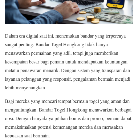
Dalam era digital saat ini, menemukan bandar yang terpercaya
sangat penting. Bandar Togel Hongkong tidak hanya
menawarkan permainan yang adil, tetapi juga memberikan
kesempatan besar bagi pemain untuk mendapatkan keuntungan
melalui penawaran menarik. Dengan sistem yang transparan dan
layanan pelanggan yang responsif, pengalaman bermain menjadi
lebih menyenangkan.
Bagi mereka yang mencari tempat bermain togel yang aman dan
menguntungkan, Bandar Togel Hongkong menawarkan berbagai
opsi. Dengan banyaknya pilihan bonus dan promo, pemain dapat
memaksimalkan potensi kemenangan mereka dan merasakan
kepuasan saat bermain.