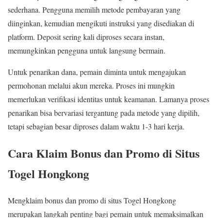
sederhana. Pengguna memilih metode pembayaran yang
diinginkan, kemudian mengikuti instruksi yang disediakan di
platform. Deposit sering kali diproses secara instan,
memungkinkan pengguna untuk langsung bermain.
Untuk penarikan dana, pemain diminta untuk mengajukan
permohonan melalui akun mereka. Proses ini mungkin
memerlukan verifikasi identitas untuk keamanan. Lamanya proses
penarikan bisa bervariasi tergantung pada metode yang dipilih,
tetapi sebagian besar diproses dalam waktu 1-3 hari kerja.
Cara Klaim Bonus dan Promo di Situs
Togel Hongkong
Mengklaim bonus dan promo di situs Togel Hongkong
merupakan langkah penting bagi pemain untuk memaksimalkan