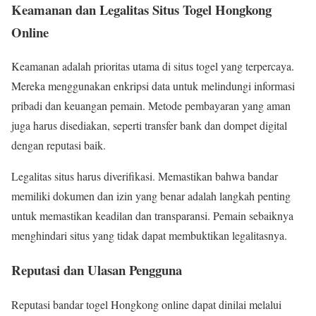
Keamanan dan Legalitas Situs Togel Hongkong
Online
Keamanan adalah prioritas utama di situs togel yang terpercaya.
Mereka menggunakan enkripsi data untuk melindungi informasi
pribadi dan keuangan pemain. Metode pembayaran yang aman
juga harus disediakan, seperti transfer bank dan dompet digital
dengan reputasi baik.
Legalitas situs harus diverifikasi. Memastikan bahwa bandar
memiliki dokumen dan izin yang benar adalah langkah penting
untuk memastikan keadilan dan transparansi. Pemain sebaiknya
menghindari situs yang tidak dapat membuktikan legalitasnya.
Reputasi dan Ulasan Pengguna
Reputasi bandar togel Hongkong online dapat dinilai melalui