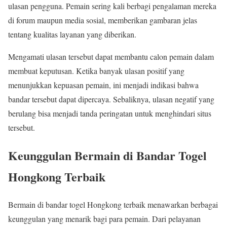
ulasan pengguna. Pemain sering kali berbagi pengalaman mereka
di forum maupun media sosial, memberikan gambaran jelas
tentang kualitas layanan yang diberikan.
Mengamati ulasan tersebut dapat membantu calon pemain dalam
membuat keputusan. Ketika banyak ulasan positif yang
menunjukkan kepuasan pemain, ini menjadi indikasi bahwa
bandar tersebut dapat dipercaya. Sebaliknya, ulasan negatif yang
berulang bisa menjadi tanda peringatan untuk menghindari situs
tersebut.
Keunggulan Bermain di Bandar Togel
Hongkong Terbaik
Bermain di bandar togel Hongkong terbaik menawarkan berbagai
keunggulan yang menarik bagi para pemain. Dari pelayanan