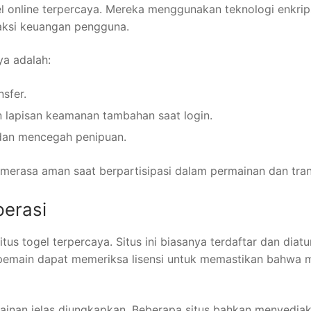
el online terpercaya. Mereka menggunakan teknologi enkrip
saksi keuangan pengguna.
a adalah:
nsfer.
lapisan keamanan tambahan saat login.
 dan mencegah penipuan.
erasa aman saat berpartisipasi dalam permainan dan tran
perasi
itus togel terpercaya. Situs ini biasanya terdaftar dan diatu
 pemain dapat memeriksa lisensi untuk memastikan bahwa 
rmainan jelas diungkapkan. Beberapa situs bahkan menyedia