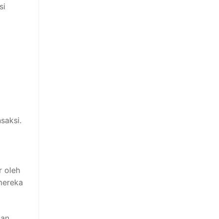
si
saksi.
r oleh
mereka
kan