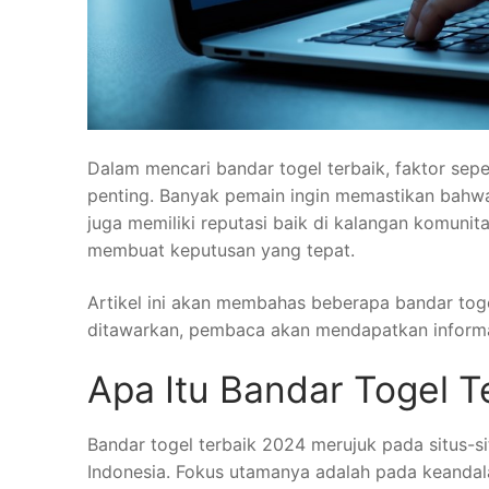
Dalam mencari bandar togel terbaik, faktor sep
penting. Banyak pemain ingin memastikan bahwa 
juga memiliki reputasi baik di kalangan komunit
membuat keputusan yang tepat.
Artikel ini akan membahas beberapa bandar toge
ditawarkan, pembaca akan mendapatkan inform
Apa Itu Bandar Togel T
Bandar togel terbaik 2024 merujuk pada situs-s
Indonesia. Fokus utamanya adalah pada keandal