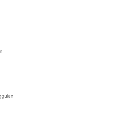
n
ggulan