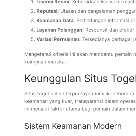
Lisensi Resmi:
Keberadaan lisensi memastik
Reputasi:
Ulasan dan pengalaman pengguna
Keamanan Data:
Perlindungan informasi pr
Layanan Pelanggan:
Responsif dan efektif
Variasi Permainan:
Tersedianya berbagai je
Mengetahui kriteria ini akan membantu pemain
keinginan mereka.
Keunggulan Situs Toge
Situs togel online terpercaya memiliki beberap
keamanan yang kuat, transparansi dalam operas
ini menjadi faktor utama bagi pemain dalam memi
Sistem Keamanan Modern