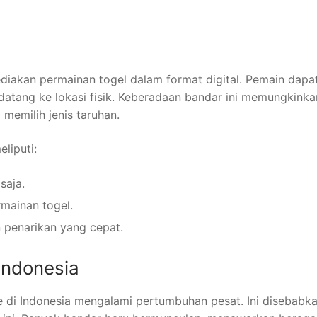
diakan permainan togel dalam format digital. Pemain dapa
 datang ke lokasi fisik. Keberadaan bandar ini memungkinka
 memilih jenis taruhan.
liputi:
saja.
rmainan togel.
 penarikan yang cepat.
Indonesia
ne di Indonesia mengalami pertumbuhan pesat. Ini disebabk