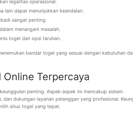
an legalitas operasional.
 lain dapat menunjukkan keandalan.
ibadi sangat penting.
 dalam menangani masalah.
nis togel dan opsi taruhan.
 menemukan bandar togel yang sesuai dengan kebutuhan da
l Online Terpercaya
a keunggulan penting. Aspek-aspek ini mencakup sistem
i, dan dukungan layanan pelanggan yang profesional. Keun
lih situs togel yang tepat.