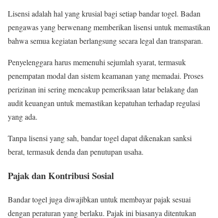
Lisensi adalah hal yang krusial bagi setiap bandar togel. Badan
pengawas yang berwenang memberikan lisensi untuk memastikan
bahwa semua kegiatan berlangsung secara legal dan transparan.
Penyelenggara harus memenuhi sejumlah syarat, termasuk
penempatan modal dan sistem keamanan yang memadai. Proses
perizinan ini sering mencakup pemeriksaan latar belakang dan
audit keuangan untuk memastikan kepatuhan terhadap regulasi
yang ada.
Tanpa lisensi yang sah, bandar togel dapat dikenakan sanksi
berat, termasuk denda dan penutupan usaha.
Pajak dan Kontribusi Sosial
Bandar togel juga diwajibkan untuk membayar pajak sesuai
dengan peraturan yang berlaku. Pajak ini biasanya ditentukan