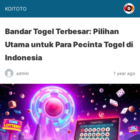
KOITOTO
Bandar Togel Terbesar: Pilihan
Utama untuk Para Pecinta Togel di
Indonesia
admin
1 year ago