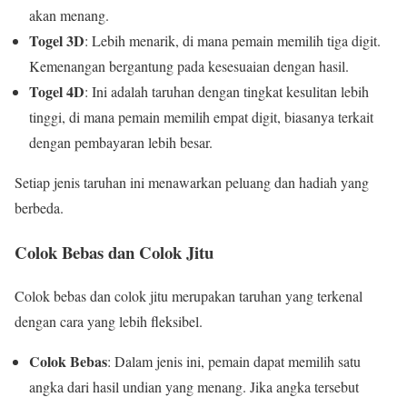
akan menang.
Togel 3D
: Lebih menarik, di mana pemain memilih tiga digit.
Kemenangan bergantung pada kesesuaian dengan hasil.
Togel 4D
: Ini adalah taruhan dengan tingkat kesulitan lebih
tinggi, di mana pemain memilih empat digit, biasanya terkait
dengan pembayaran lebih besar.
Setiap jenis taruhan ini menawarkan peluang dan hadiah yang
berbeda.
Colok Bebas dan Colok Jitu
Colok bebas dan colok jitu merupakan taruhan yang terkenal
dengan cara yang lebih fleksibel.
Colok Bebas
: Dalam jenis ini, pemain dapat memilih satu
angka dari hasil undian yang menang. Jika angka tersebut