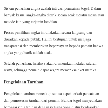
Sistem penarikan angka adalah inti dari permainan togel. Dalam
banyak kasus, angka-angka ditarik secara acak melalui mesin atau
metode lain yang terjamin keadilan.
Proses pemilihan angka ini dilakukan secara langsung dan
disiarkan kepada publik. Hal ini bertujuan untuk menjaga
transparansi dan memberikan kepercayaan kepada pemain bahwa
angka yang ditarik adalah acak.
Setelah penarikan, hasilnya akan diumumkan melalui saluran
resmi, sehingga pemain dapat segera memeriksa tiket mereka.
Pengelolaan Taruhan
Pengelolaan taruhan mencakup semua aspek terkait pencatatan
dan pemrosesan taruhan dari pemain. Bandar togel menyediakan
berbagai jenis taruhan dengan peluang yang diatur berdasarkan