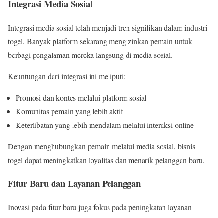
Integrasi Media Sosial
Integrasi media sosial telah menjadi tren signifikan dalam industri
togel. Banyak platform sekarang mengizinkan pemain untuk
berbagi pengalaman mereka langsung di media sosial.
Keuntungan dari integrasi ini meliputi:
Promosi dan kontes melalui platform sosial
Komunitas pemain yang lebih aktif
Keterlibatan yang lebih mendalam melalui interaksi online
Dengan menghubungkan pemain melalui media sosial, bisnis
togel dapat meningkatkan loyalitas dan menarik pelanggan baru.
Fitur Baru dan Layanan Pelanggan
Inovasi pada fitur baru juga fokus pada peningkatan layanan