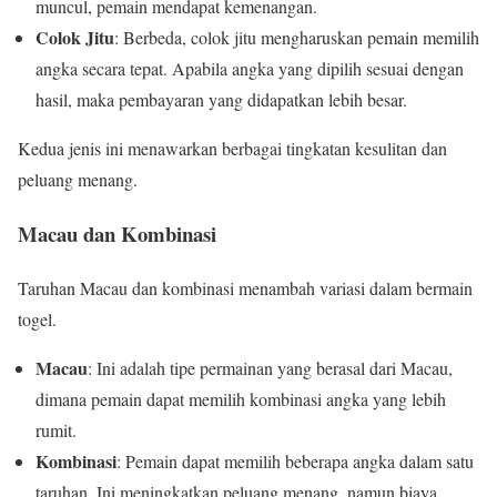
muncul, pemain mendapat kemenangan.
Colok Jitu
: Berbeda, colok jitu mengharuskan pemain memilih
angka secara tepat. Apabila angka yang dipilih sesuai dengan
hasil, maka pembayaran yang didapatkan lebih besar.
Kedua jenis ini menawarkan berbagai tingkatan kesulitan dan
peluang menang.
Macau dan Kombinasi
Taruhan Macau dan kombinasi menambah variasi dalam bermain
togel.
Macau
: Ini adalah tipe permainan yang berasal dari Macau,
dimana pemain dapat memilih kombinasi angka yang lebih
rumit.
Kombinasi
: Pemain dapat memilih beberapa angka dalam satu
taruhan. Ini meningkatkan peluang menang, namun biaya