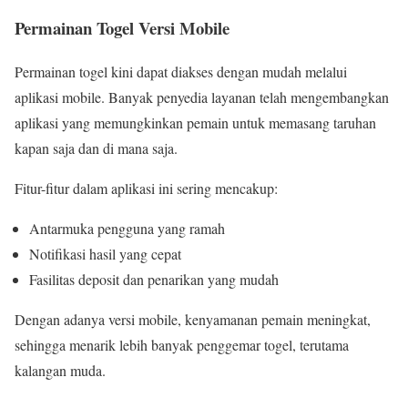
Permainan Togel Versi Mobile
Permainan togel kini dapat diakses dengan mudah melalui
aplikasi mobile. Banyak penyedia layanan telah mengembangkan
aplikasi yang memungkinkan pemain untuk memasang taruhan
kapan saja dan di mana saja.
Fitur-fitur dalam aplikasi ini sering mencakup:
Antarmuka pengguna yang ramah
Notifikasi hasil yang cepat
Fasilitas deposit dan penarikan yang mudah
Dengan adanya versi mobile, kenyamanan pemain meningkat,
sehingga menarik lebih banyak penggemar togel, terutama
kalangan muda.