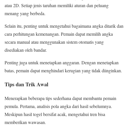
atau 2D. Setiap jenis taruhan memiliki aturan dan peluang
menang yang berbeda.
Selain itu, penting untuk mengetahui bagaimana angka ditarik dan
cara perhitungan kemenangan. Pemain dapat memilih angka
secara manual atau menggunakan sistem otomatis yang
disediakan oleh bandar.
Penting juga untuk menetapkan anggaran. Dengan menetapkan
batas, pemain dapat menghindari kerugian yang tidak diinginkan.
Tips dan Trik Awal
Menerapkan beberapa tips sederhana dapat membantu pemain
pemula. Pertama, analisis pola angka dari hasil sebelumnya.
Meskipun hasil togel bersifat acak, mengetahui tren bisa
memberikan wawasan.