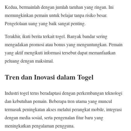
Kedua, bermainlah dengan jumlah taruhan yang ringan. Ini
memungkinkan pemain untuk belajar tanpa risiko besar.
Pengelolaan uang yang baik sangat penting.
Terakhir, ikuti berita terkait togel. Banyak bandar sering
mengadakan promosi atau bonus yang menguntungkan. Pemain
yang aktif mengikuti informasi tersebut dapat memanfaatkan
peluang dengan maksimal.
Tren dan Inovasi dalam Togel
Industri togel terus beradaptasi dengan perkembangan teknologi
dan kebutuhan pemain. Beberapa tren utama yang muncul
termasuk peningkatan akses melalui perangkat mobile, integrasi
dengan media sosial, serta pengenalan fitur baru yang
meningkatkan pengalaman pengguna.