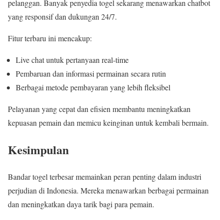
pelanggan. Banyak penyedia togel sekarang menawarkan chatbot
yang responsif dan dukungan 24/7.
Fitur terbaru ini mencakup:
Live chat untuk pertanyaan real-time
Pembaruan dan informasi permainan secara rutin
Berbagai metode pembayaran yang lebih fleksibel
Pelayanan yang cepat dan efisien membantu meningkatkan
kepuasan pemain dan memicu keinginan untuk kembali bermain.
Kesimpulan
Bandar togel terbesar memainkan peran penting dalam industri
perjudian di Indonesia. Mereka menawarkan berbagai permainan
dan meningkatkan daya tarik bagi para pemain.