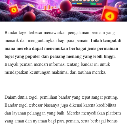
Bandar togel terbesar menawarkan pengalaman bermain yang
Inilah tempat di
menarik dan menguntungkan bagi para pemain.
mana mereka dapat menemukan berbagai jenis permainan
togel yang populer dan peluang menang yang lebih tinggi.
Banyak pemain mencari informasi tentang bandar ini untuk
mendapatkan keuntungan maksimal dari taruhan mereka.
Dalam dunia togel, pemilihan bandar yang tepat sangat penting.
Bandar togel terbesar biasanya juga dikenal karena kredibilitas
dan layanan pelanggan yang baik. Mereka menyediakan platform
yang aman dan nyaman bagi para pemain, serta berbagai bonus