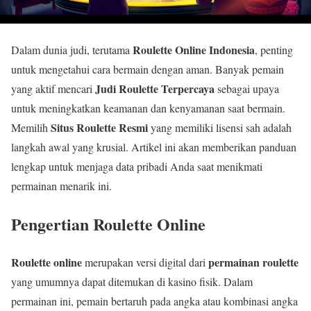
Roulette Online Indonesia
Dalam dunia judi, terutama
, penting
untuk mengetahui cara bermain dengan aman. Banyak pemain
Judi Roulette Terpercaya
yang aktif mencari
sebagai upaya
untuk meningkatkan keamanan dan kenyamanan saat bermain.
Situs Roulette Resmi
Memilih
yang memiliki lisensi sah adalah
langkah awal yang krusial. Artikel ini akan memberikan panduan
lengkap untuk menjaga data pribadi Anda saat menikmati
permainan menarik ini.
Pengertian Roulette Online
Roulette online
permainan roulette
merupakan versi digital dari
yang umumnya dapat ditemukan di kasino fisik. Dalam
permainan ini, pemain bertaruh pada angka atau kombinasi angka