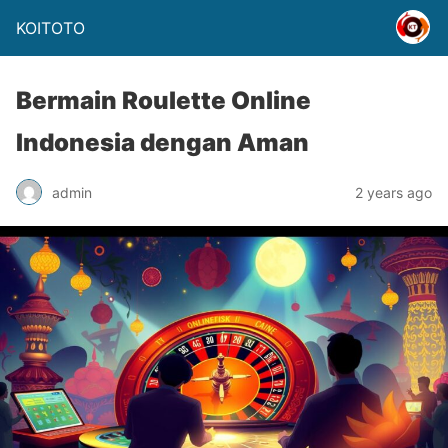
KOITOTO
Bermain Roulette Online
Indonesia dengan Aman
admin
2 years ago