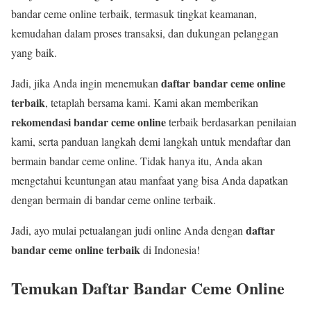
bandar ceme online terbaik, termasuk tingkat keamanan,
kemudahan dalam proses transaksi, dan dukungan pelanggan
yang baik.
daftar bandar ceme online
Jadi, jika Anda ingin menemukan
terbaik
, tetaplah bersama kami. Kami akan memberikan
rekomendasi bandar ceme online
terbaik berdasarkan penilaian
kami, serta panduan langkah demi langkah untuk mendaftar dan
bermain bandar ceme online. Tidak hanya itu, Anda akan
mengetahui keuntungan atau manfaat yang bisa Anda dapatkan
dengan bermain di bandar ceme online terbaik.
daftar
Jadi, ayo mulai petualangan judi online Anda dengan
bandar ceme online terbaik
di Indonesia!
Temukan Daftar Bandar Ceme Online