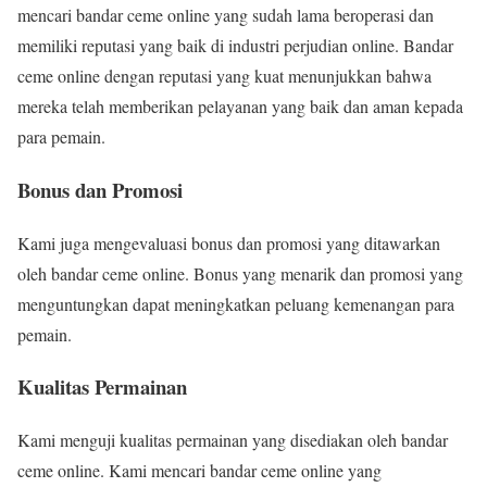
mencari bandar ceme online yang sudah lama beroperasi dan
memiliki reputasi yang baik di industri perjudian online. Bandar
ceme online dengan reputasi yang kuat menunjukkan bahwa
mereka telah memberikan pelayanan yang baik dan aman kepada
para pemain.
Bonus dan Promosi
Kami juga mengevaluasi bonus dan promosi yang ditawarkan
oleh bandar ceme online. Bonus yang menarik dan promosi yang
menguntungkan dapat meningkatkan peluang kemenangan para
pemain.
Kualitas Permainan
Kami menguji kualitas permainan yang disediakan oleh bandar
ceme online. Kami mencari bandar ceme online yang