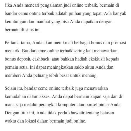
Jika Anda mencari pengalaman judi online terbaik, bermain di
bandar ceme online terbaik adalah pilihan yang tepat. Ada banyak
keuntungan dan manfaat yang bisa Anda dapatkan dengan
bermain di situs ini.
Pertama-tama, Anda akan menikmati berbagai bonus dan promosi
menarik. Bandar ceme online terbaik sering kali menawarkan
bonus deposit, cashback, atau bahkan hadiah eksklusif kepada
pemain setia. Ini dapat meningkatkan saldo akun Anda dan
memberi Anda peluang lebih besar untuk menang.
Selain itu, bandar ceme online terbaik juga menawarkan
kemudahan dalam akses. Anda dapat bermain kapan saja dan di
mana saja melalui perangkat komputer atau ponsel pintar Anda.
Dengan fitur ini, Anda tidak perlu khawatir tentang batasan
waktu dan lokasi dalam bermain judi online.