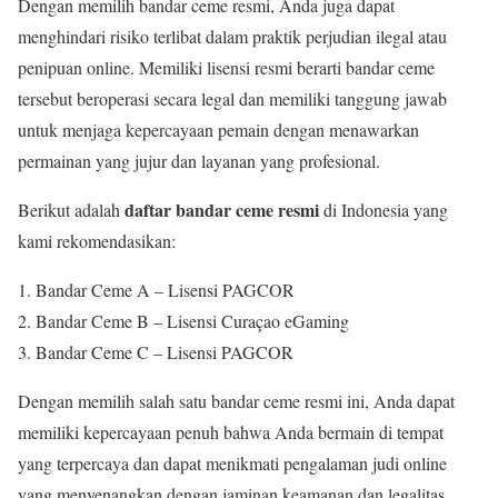
Dengan memilih bandar ceme resmi, Anda juga dapat
menghindari risiko terlibat dalam praktik perjudian ilegal atau
penipuan online. Memiliki lisensi resmi berarti bandar ceme
tersebut beroperasi secara legal dan memiliki tanggung jawab
untuk menjaga kepercayaan pemain dengan menawarkan
permainan yang jujur dan layanan yang profesional.
daftar bandar ceme resmi
Berikut adalah
di Indonesia yang
kami rekomendasikan:
Bandar Ceme A – Lisensi PAGCOR
Bandar Ceme B – Lisensi Curaçao eGaming
Bandar Ceme C – Lisensi PAGCOR
Dengan memilih salah satu bandar ceme resmi ini, Anda dapat
memiliki kepercayaan penuh bahwa Anda bermain di tempat
yang terpercaya dan dapat menikmati pengalaman judi online
yang menyenangkan dengan jaminan keamanan dan legalitas.