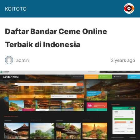
KOITOTO
Daftar Bandar Ceme Online
Terbaik di Indonesia
admin
2 years ago