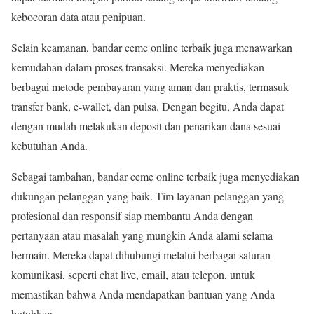
kebocoran data atau penipuan.
Selain keamanan, bandar ceme online terbaik juga menawarkan
kemudahan dalam proses transaksi. Mereka menyediakan
berbagai metode pembayaran yang aman dan praktis, termasuk
transfer bank, e-wallet, dan pulsa. Dengan begitu, Anda dapat
dengan mudah melakukan deposit dan penarikan dana sesuai
kebutuhan Anda.
Sebagai tambahan, bandar ceme online terbaik juga menyediakan
dukungan pelanggan yang baik. Tim layanan pelanggan yang
profesional dan responsif siap membantu Anda dengan
pertanyaan atau masalah yang mungkin Anda alami selama
bermain. Mereka dapat dihubungi melalui berbagai saluran
komunikasi, seperti chat live, email, atau telepon, untuk
memastikan bahwa Anda mendapatkan bantuan yang Anda
butuhkan.