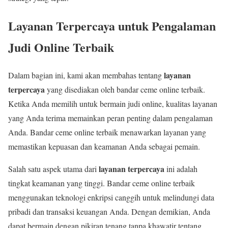
Layanan Terpercaya untuk Pengalaman
Judi Online Terbaik
layanan
Dalam bagian ini, kami akan membahas tentang
terpercaya
yang disediakan oleh bandar ceme online terbaik.
Ketika Anda memilih untuk bermain judi online, kualitas layanan
yang Anda terima memainkan peran penting dalam pengalaman
Anda. Bandar ceme online terbaik menawarkan layanan yang
memastikan kepuasan dan keamanan Anda sebagai pemain.
layanan terpercaya
Salah satu aspek utama dari
ini adalah
tingkat keamanan yang tinggi. Bandar ceme online terbaik
menggunakan teknologi enkripsi canggih untuk melindungi data
pribadi dan transaksi keuangan Anda. Dengan demikian, Anda
dapat bermain dengan pikiran tenang tanpa khawatir tentang