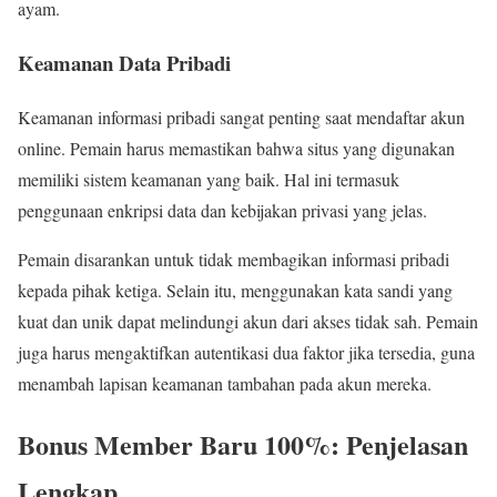
ayam.
Keamanan Data Pribadi
Keamanan informasi pribadi sangat penting saat mendaftar akun
online. Pemain harus memastikan bahwa situs yang digunakan
memiliki sistem keamanan yang baik. Hal ini termasuk
penggunaan enkripsi data dan kebijakan privasi yang jelas.
Pemain disarankan untuk tidak membagikan informasi pribadi
kepada pihak ketiga. Selain itu, menggunakan kata sandi yang
kuat dan unik dapat melindungi akun dari akses tidak sah. Pemain
juga harus mengaktifkan autentikasi dua faktor jika tersedia, guna
menambah lapisan keamanan tambahan pada akun mereka.
Bonus Member Baru 100%: Penjelasan
Lengkap