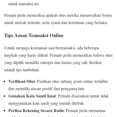
untuk transaksi ini.
Pemain perlu memeriksa apakah situs mereka menawarkan bonus
untuk metode tertentu, serta syarat dan ketentuan yang berlaku.
Tips Aman Transaksi Online
Untuk menjaga keamanan saat bertransaksi, ada beberapa
langkah yang harus diikuti. Pemain perlu memastikan bahwa situs
yang dipilih memiliki enkripsi dan lisensi yang sah. Berikut
adalah tips tambahan:
Verifikasi Situs
: Pastikan situs sabung ayam online terdaftar
dan memiliki ulasan positif dari pengguna lain.
Gunakan Kata Sandi Kuat
: Pemain disarankan untuk tidak
menggunakan kata sandi yang mudah ditebak.
Periksa Rekening Secara Rutin
: Pemain perlu memantau