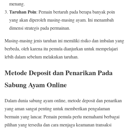
menang.
Taruhan Poin
: Pemain bertaruh pada berapa banyak poin
yang akan diperoleh masing-masing ayam. Ini menambah
dimensi strategis pada permainan.
Masing-masing jenis taruhan ini memiliki risiko dan imbalan yang
berbeda, oleh karena itu pemula dianjurkan untuk mempelajari
lebih dalam sebelum melakukan taruhan.
Metode Deposit dan Penarikan Pada
Sabung Ayam Online
Dalam dunia sabung ayam online, metode deposit dan penarikan
yang aman sangat penting untuk memberikan pengalaman
bermain yang lancar. Pemain pemula perlu memahami berbagai
pilihan yang tersedia dan cara menjaga keamanan transaksi