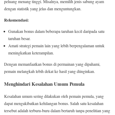
peluang menang tinggi. Misalnya, memilih jenis sabung ayam
dengan statistik yang jelas dan menguntungkan.
Rekomendasi:
Gunakan bonus dalam beberapa taruhan kecil daripada satu
taruhan besar.
Amati strategi pemain lain yang lebih berpengalaman untuk
meningkatkan keterampilan.
Dengan memanfaatkan bonus di permainan yang dipahami,
pemain melangkah lebih dekat ke hasil yang diinginkan.
Menghindari Kesalahan Umum Pemula
Kesalahan umum sering dilakukan oleh pemain pemula, yang
dapat mengakibatkan kehilangan bonus. Salah satu kesalahan
tersebut adalah terburu-buru dalam bertaruh tanpa penelitian yang