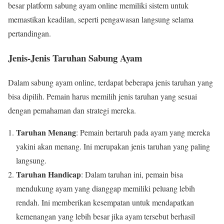
besar platform sabung ayam online memiliki sistem untuk
memastikan keadilan, seperti pengawasan langsung selama
pertandingan.
Jenis-Jenis Taruhan Sabung Ayam
Dalam sabung ayam online, terdapat beberapa jenis taruhan yang
bisa dipilih. Pemain harus memilih jenis taruhan yang sesuai
dengan pemahaman dan strategi mereka.
Taruhan Menang
: Pemain bertaruh pada ayam yang mereka
yakini akan menang. Ini merupakan jenis taruhan yang paling
langsung.
Taruhan Handicap
: Dalam taruhan ini, pemain bisa
mendukung ayam yang dianggap memiliki peluang lebih
rendah. Ini memberikan kesempatan untuk mendapatkan
kemenangan yang lebih besar jika ayam tersebut berhasil