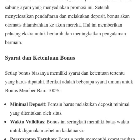
sabung ayam yang menyediakan promosi ini. Setelah
menyelesaikan pendaftaran dan melakukan deposit, bonus akan
otomatis ditambahkan ke akun mereka. Hal ini memberikan
peluang ekstra untuk bertaruh dan meningkatkan pengalaman
bermain.
Syarat dan Ketentuan Bonus
Setiap bonus biasanya memiliki syarat dan ketentuan tertentu
yang harus dipatuhi. Berikut adalah beberapa syarat umum untuk
Bonus Member Baru 100%:
Minimal Deposit
: Pemain harus melakukan deposit minimal
yang ditentukan oleh situs.
Waktu Validitas
: Bonus ini seringkali memiliki batas waktu
untuk digunakan sebelum kadaluarsa.
Persyaratan Taruhan
: Pemain perlu memenuhi syarat taruhan