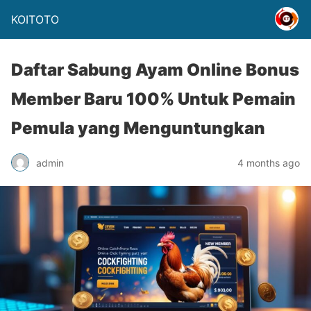
KOITOTO
Daftar Sabung Ayam Online Bonus
Member Baru 100% Untuk Pemain
Pemula yang Menguntungkan
admin
4 months ago