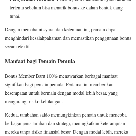
tertentu sebelum bisa menarik bonus ke dalam bentuk uang
tunai.
Dengan memahami syarat dan ketentuan ini, pemain dapat
menghindari kesalahpahaman dan memastikan penggunaan bonus
secara efektif.
Manfaat bagi Pemain Pemula
Bonus Member Baru 100% menawarkan berbagai manfaat
signifikan bagi pemain pemula. Pertama, ini memberikan
kesempatan untuk bermain dengan modal lebih besar, yang
mengurangi risiko kehilangan.
Kedua, tambahan saldo memungkinkan pemain untuk mencoba
berbagai jenis taruhan dan strategi, meningkatkan keterampilan
mereka tanpa risiko finansial besar. Dengan modal lebih, mereka