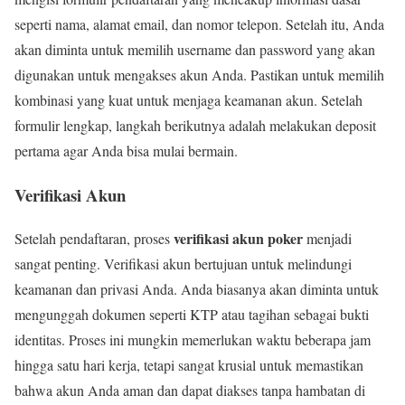
seperti nama, alamat email, dan nomor telepon. Setelah itu, Anda
akan diminta untuk memilih username dan password yang akan
digunakan untuk mengakses akun Anda. Pastikan untuk memilih
kombinasi yang kuat untuk menjaga keamanan akun. Setelah
formulir lengkap, langkah berikutnya adalah melakukan deposit
pertama agar Anda bisa mulai bermain.
Verifikasi Akun
verifikasi akun poker
Setelah pendaftaran, proses
menjadi
sangat penting. Verifikasi akun bertujuan untuk melindungi
keamanan dan privasi Anda. Anda biasanya akan diminta untuk
mengunggah dokumen seperti KTP atau tagihan sebagai bukti
identitas. Proses ini mungkin memerlukan waktu beberapa jam
hingga satu hari kerja, tetapi sangat krusial untuk memastikan
bahwa akun Anda aman dan dapat diakses tanpa hambatan di