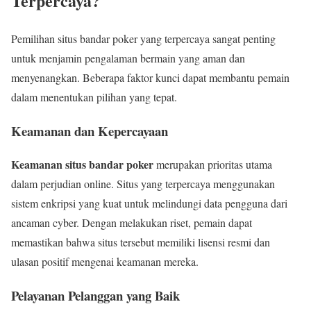
Terpercaya?
Pemilihan situs bandar poker yang terpercaya sangat penting
untuk menjamin pengalaman bermain yang aman dan
menyenangkan. Beberapa faktor kunci dapat membantu pemain
dalam menentukan pilihan yang tepat.
Keamanan dan Kepercayaan
Keamanan situs bandar poker
merupakan prioritas utama
dalam perjudian online. Situs yang terpercaya menggunakan
sistem enkripsi yang kuat untuk melindungi data pengguna dari
ancaman cyber. Dengan melakukan riset, pemain dapat
memastikan bahwa situs tersebut memiliki lisensi resmi dan
ulasan positif mengenai keamanan mereka.
Pelayanan Pelanggan yang Baik