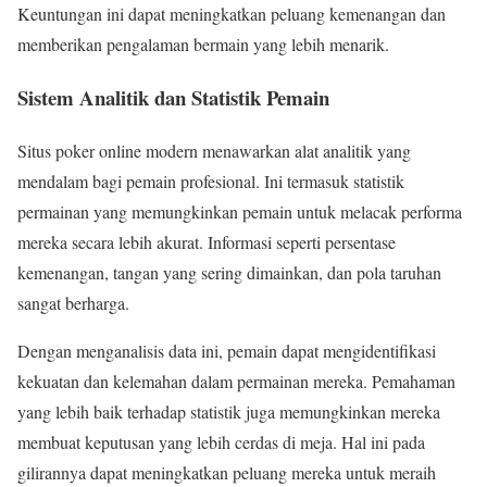
Keuntungan ini dapat meningkatkan peluang kemenangan dan
memberikan pengalaman bermain yang lebih menarik.
Sistem Analitik dan Statistik Pemain
Situs poker online modern menawarkan alat analitik yang
mendalam bagi pemain profesional. Ini termasuk statistik
permainan yang memungkinkan pemain untuk melacak performa
mereka secara lebih akurat. Informasi seperti persentase
kemenangan, tangan yang sering dimainkan, dan pola taruhan
sangat berharga.
Dengan menganalisis data ini, pemain dapat mengidentifikasi
kekuatan dan kelemahan dalam permainan mereka. Pemahaman
yang lebih baik terhadap statistik juga memungkinkan mereka
membuat keputusan yang lebih cerdas di meja. Hal ini pada
gilirannya dapat meningkatkan peluang mereka untuk meraih