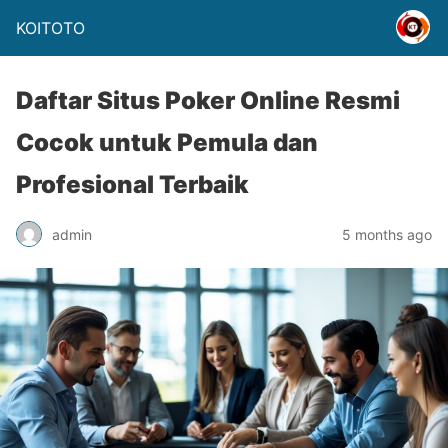
KOITOTO
Daftar Situs Poker Online Resmi
Cocok untuk Pemula dan
Profesional Terbaik
admin
5 months ago