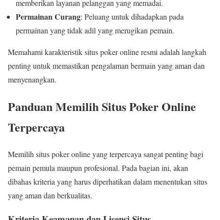
memberikan layanan pelanggan yang memadai.
Permainan Curang
: Peluang untuk dihadapkan pada
permainan yang tidak adil yang merugikan pemain.
Memahami karakteristik situs poker online resmi adalah langkah
penting untuk memastikan pengalaman bermain yang aman dan
menyenangkan.
Panduan Memilih Situs Poker Online
Terpercaya
Memilih situs poker online yang terpercaya sangat penting bagi
pemain pemula maupun profesional. Pada bagian ini, akan
dibahas kriteria yang harus diperhatikan dalam menentukan situs
yang aman dan berkualitas.
Kriteria Keamanan dan Lisensi Situs