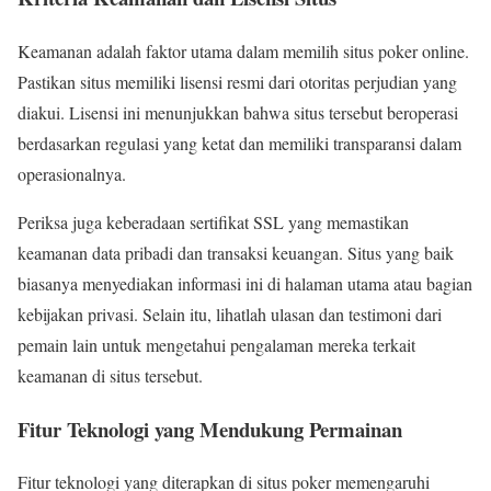
Keamanan adalah faktor utama dalam memilih situs poker online.
Pastikan situs memiliki lisensi resmi dari otoritas perjudian yang
diakui. Lisensi ini menunjukkan bahwa situs tersebut beroperasi
berdasarkan regulasi yang ketat dan memiliki transparansi dalam
operasionalnya.
Periksa juga keberadaan sertifikat SSL yang memastikan
keamanan data pribadi dan transaksi keuangan. Situs yang baik
biasanya menyediakan informasi ini di halaman utama atau bagian
kebijakan privasi. Selain itu, lihatlah ulasan dan testimoni dari
pemain lain untuk mengetahui pengalaman mereka terkait
keamanan di situs tersebut.
Fitur Teknologi yang Mendukung Permainan
Fitur teknologi yang diterapkan di situs poker memengaruhi