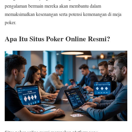
pengalaman bermain mereka akan membantu dalam
memaksimalkan kesenangan serta potensi kemenangan di meja
poker.
Apa Itu Situs Poker Online Resmi?