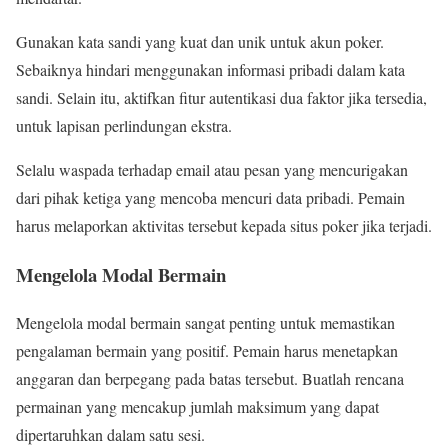
Gunakan kata sandi yang kuat dan unik untuk akun poker.
Sebaiknya hindari menggunakan informasi pribadi dalam kata
sandi. Selain itu, aktifkan fitur autentikasi dua faktor jika tersedia,
untuk lapisan perlindungan ekstra.
Selalu waspada terhadap email atau pesan yang mencurigakan
dari pihak ketiga yang mencoba mencuri data pribadi. Pemain
harus melaporkan aktivitas tersebut kepada situs poker jika terjadi.
Mengelola Modal Bermain
Mengelola modal bermain sangat penting untuk memastikan
pengalaman bermain yang positif. Pemain harus menetapkan
anggaran dan berpegang pada batas tersebut. Buatlah rencana
permainan yang mencakup jumlah maksimum yang dapat
dipertaruhkan dalam satu sesi.