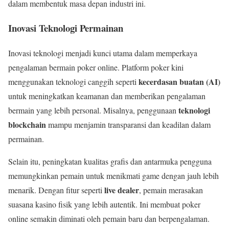
dalam membentuk masa depan industri ini.
Inovasi Teknologi Permainan
Inovasi teknologi menjadi kunci utama dalam memperkaya
pengalaman bermain poker online. Platform poker kini
kecerdasan buatan (AI)
menggunakan teknologi canggih seperti
untuk meningkatkan keamanan dan memberikan pengalaman
teknologi
bermain yang lebih personal. Misalnya, penggunaan
blockchain
mampu menjamin transparansi dan keadilan dalam
permainan.
Selain itu, peningkatan kualitas grafis dan antarmuka pengguna
memungkinkan pemain untuk menikmati game dengan jauh lebih
live dealer
menarik. Dengan fitur seperti
, pemain merasakan
suasana kasino fisik yang lebih autentik. Ini membuat poker
online semakin diminati oleh pemain baru dan berpengalaman.