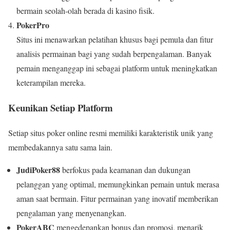
bermain seolah-olah berada di kasino fisik.
PokerPro
Situs ini menawarkan pelatihan khusus bagi pemula dan fitur
analisis permainan bagi yang sudah berpengalaman. Banyak
pemain menganggap ini sebagai platform untuk meningkatkan
keterampilan mereka.
Keunikan Setiap Platform
Setiap situs poker online resmi memiliki karakteristik unik yang
membedakannya satu sama lain.
JudiPoker88
berfokus pada keamanan dan dukungan
pelanggan yang optimal, memungkinkan pemain untuk merasa
aman saat bermain. Fitur permainan yang inovatif memberikan
pengalaman yang menyenangkan.
PokerABC
mengedepankan bonus dan promosi, menarik