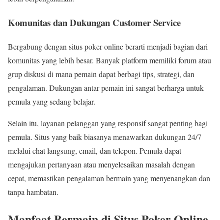
Komunitas dan Dukungan Customer Service
Bergabung dengan situs poker online berarti menjadi bagian dari
komunitas yang lebih besar. Banyak platform memiliki forum atau
grup diskusi di mana pemain dapat berbagi tips, strategi, dan
pengalaman. Dukungan antar pemain ini sangat berharga untuk
pemula yang sedang belajar.
Selain itu, layanan pelanggan yang responsif sangat penting bagi
pemula. Situs yang baik biasanya menawarkan dukungan 24/7
melalui chat langsung, email, dan telepon. Pemula dapat
mengajukan pertanyaan atau menyelesaikan masalah dengan
cepat, memastikan pengalaman bermain yang menyenangkan dan
tanpa hambatan.
Manfaat Bermain di Situs Poker Online