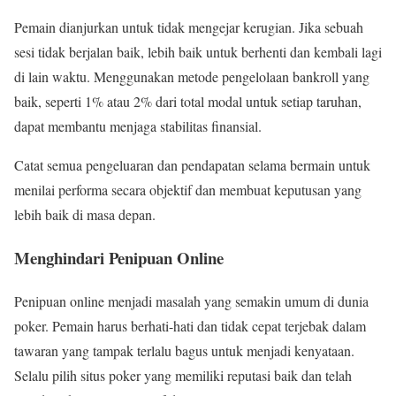
Pemain dianjurkan untuk tidak mengejar kerugian. Jika sebuah
sesi tidak berjalan baik, lebih baik untuk berhenti dan kembali lagi
di lain waktu. Menggunakan metode pengelolaan bankroll yang
baik, seperti 1% atau 2% dari total modal untuk setiap taruhan,
dapat membantu menjaga stabilitas finansial.
Catat semua pengeluaran dan pendapatan selama bermain untuk
menilai performa secara objektif dan membuat keputusan yang
lebih baik di masa depan.
Menghindari Penipuan Online
Penipuan online menjadi masalah yang semakin umum di dunia
poker. Pemain harus berhati-hati dan tidak cepat terjebak dalam
tawaran yang tampak terlalu bagus untuk menjadi kenyataan.
Selalu pilih situs poker yang memiliki reputasi baik dan telah