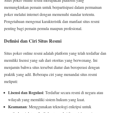
Situs poker online resmi merupakan platform yang
memungkinkan pemain untuk berpartisipasi dalam permainan
poker melalui internet dengan memenuhi standar tertentu.
Pengetahuan mengenai karakteristik dan manfaat situs resmi
penting bagi pemain pemula maupun profesional.
Definisi dan Ciri Situs Resmi
Situs poker online resmi adalah platform yang telah terdaftar dan
memiliki lisensi yang sah dari otoritas yang berwenang. Ini
menjamin bahwa situs tersebut diatur dan beroperasi dengan
praktik yang adil. Beberapa ciri yang menandai situs resmi
meliputi:
Lisensi dan Regulasi
: Terdaftar secara resmi di negara atau
wilayah yang memiliki sistem hukum yang kuat.
Keamanan
: Menggunakan teknologi enkripsi untuk