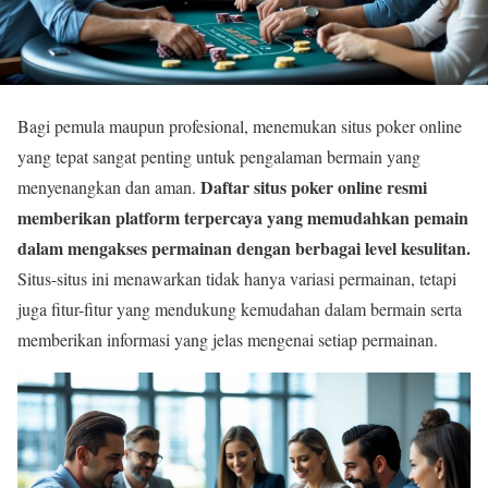
Bagi pemula maupun profesional, menemukan situs poker online
yang tepat sangat penting untuk pengalaman bermain yang
Daftar situs poker online resmi
menyenangkan dan aman.
memberikan platform terpercaya yang memudahkan pemain
dalam mengakses permainan dengan berbagai level kesulitan.
Situs-situs ini menawarkan tidak hanya variasi permainan, tetapi
juga fitur-fitur yang mendukung kemudahan dalam bermain serta
memberikan informasi yang jelas mengenai setiap permainan.