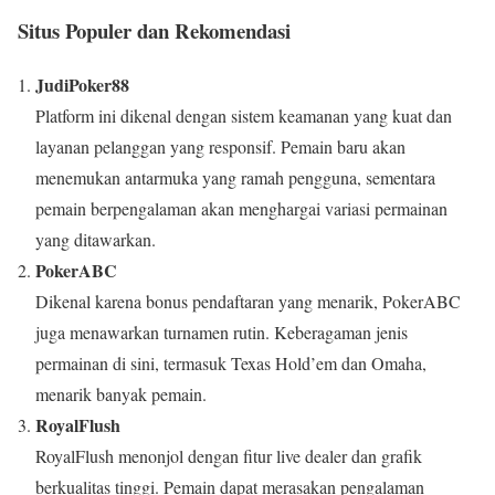
Situs Populer dan Rekomendasi
JudiPoker88
Platform ini dikenal dengan sistem keamanan yang kuat dan
layanan pelanggan yang responsif. Pemain baru akan
menemukan antarmuka yang ramah pengguna, sementara
pemain berpengalaman akan menghargai variasi permainan
yang ditawarkan.
PokerABC
Dikenal karena bonus pendaftaran yang menarik, PokerABC
juga menawarkan turnamen rutin. Keberagaman jenis
permainan di sini, termasuk Texas Hold’em dan Omaha,
menarik banyak pemain.
RoyalFlush
RoyalFlush menonjol dengan fitur live dealer dan grafik
berkualitas tinggi. Pemain dapat merasakan pengalaman