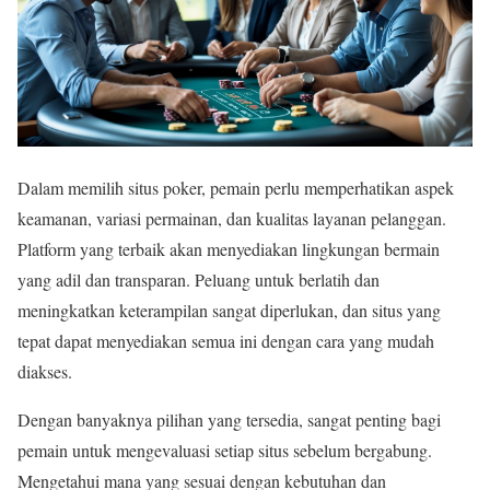
Dalam memilih situs poker, pemain perlu memperhatikan aspek
keamanan, variasi permainan, dan kualitas layanan pelanggan.
Platform yang terbaik akan menyediakan lingkungan bermain
yang adil dan transparan. Peluang untuk berlatih dan
meningkatkan keterampilan sangat diperlukan, dan situs yang
tepat dapat menyediakan semua ini dengan cara yang mudah
diakses.
Dengan banyaknya pilihan yang tersedia, sangat penting bagi
pemain untuk mengevaluasi setiap situs sebelum bergabung.
Mengetahui mana yang sesuai dengan kebutuhan dan