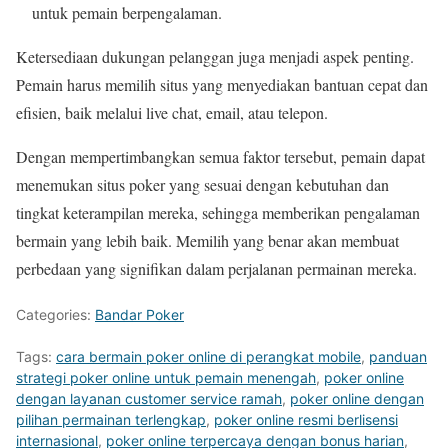
untuk pemain berpengalaman.
Ketersediaan dukungan pelanggan juga menjadi aspek penting.
Pemain harus memilih situs yang menyediakan bantuan cepat dan
efisien, baik melalui live chat, email, atau telepon.
Dengan mempertimbangkan semua faktor tersebut, pemain dapat
menemukan situs poker yang sesuai dengan kebutuhan dan
tingkat keterampilan mereka, sehingga memberikan pengalaman
bermain yang lebih baik. Memilih yang benar akan membuat
perbedaan yang signifikan dalam perjalanan permainan mereka.
Categories:
Bandar Poker
Tags:
cara bermain poker online di perangkat mobile
,
panduan
strategi poker online untuk pemain menengah
,
poker online
dengan layanan customer service ramah
,
poker online dengan
pilihan permainan terlengkap
,
poker online resmi berlisensi
internasional
,
poker online terpercaya dengan bonus harian
,