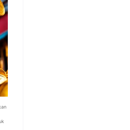
kan
uk