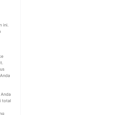
 ini.
h
ke
t.
nus
 Anda
n Anda
 total
ang