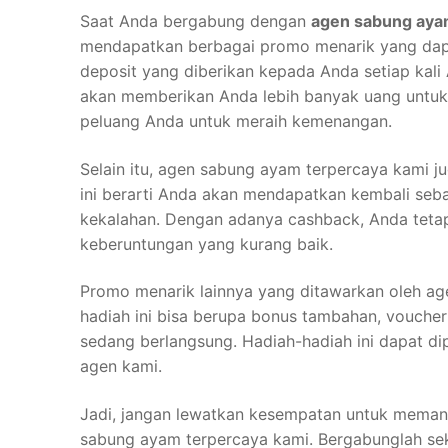
Saat Anda bergabung dengan
agen sabung aya
mendapatkan berbagai promo menarik yang dap
deposit yang diberikan kepada Anda setiap kali
akan memberikan Anda lebih banyak uang untuk
peluang Anda untuk meraih kemenangan.
Selain itu, agen sabung ayam terpercaya kami 
ini berarti Anda akan mendapatkan kembali seb
kekalahan. Dengan adanya cashback, Anda tet
keberuntungan yang kurang baik.
Promo menarik lainnya yang ditawarkan oleh ag
hadiah ini bisa berupa bonus tambahan, voucher
sedang berlangsung. Hadiah-hadiah ini dapat di
agen kami.
Jadi, jangan lewatkan kesempatan untuk meman
sabung ayam terpercaya kami. Bergabunglah se