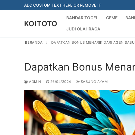
Skip
ADD CUSTOM TEXT HERE OR REMOVE IT
to
content
BANDAR TOGEL
CEME
BAN
KOITOTO
JUDI OLAHRAGA
BERANDA
DAPATKAN BONUS MENARIK DARI AGEN SABU
Dapatkan Bonus Menar
ADMIN
26/04/2024
SABUNG AYAM