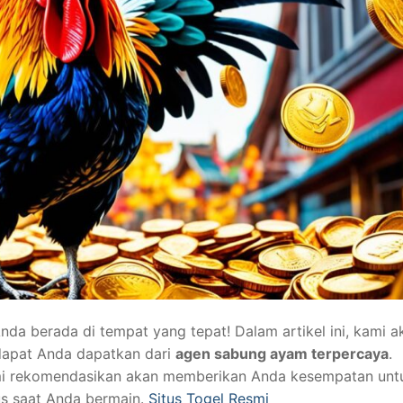
a berada di tempat yang tepat! Dalam artikel ini, kami a
apat Anda dapatkan dari
agen sabung ayam terpercaya
.
i rekomendasikan akan memberikan Anda kesempatan unt
s saat Anda bermain.
Situs Togel Resmi