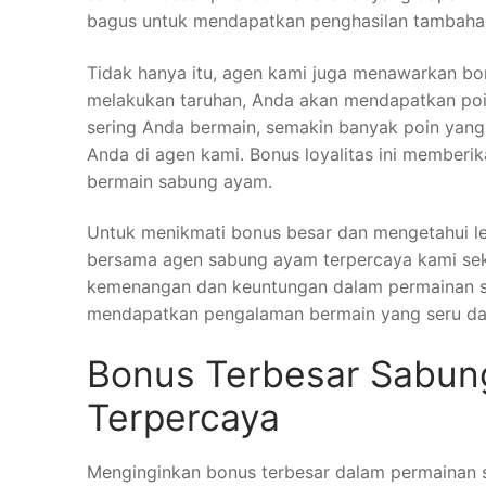
bagus untuk mendapatkan penghasilan tambahan
Tidak hanya itu, agen kami juga menawarkan bon
melakukan taruhan, Anda akan mendapatkan poin
sering Anda bermain, semakin banyak poin yang
Anda di agen kami. Bonus loyalitas ini member
bermain sabung ayam.
Untuk menikmati bonus besar dan mengetahui le
bersama agen sabung ayam terpercaya kami sek
kemenangan dan keuntungan dalam permainan s
mendapatkan pengalaman bermain yang seru d
Bonus Terbesar Sabun
Terpercaya
Menginginkan bonus terbesar dalam permainan