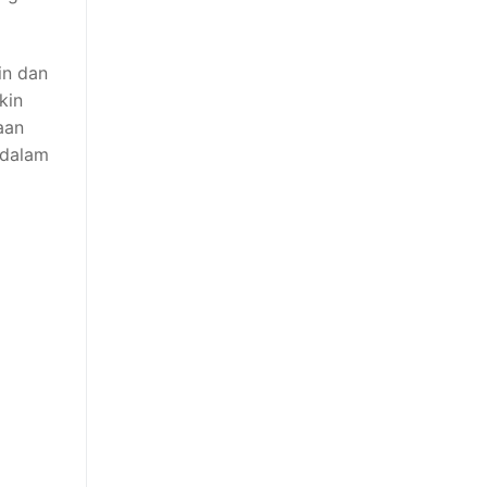
in dan
kin
aan
 dalam