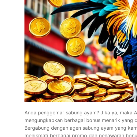
Anda penggemar sabung ayam? Jika ya, maka And
mengungkapkan berbagai bonus menarik yang d
Bergabung dengan agen sabung ayam yang kam
menikmati berbagai promo dan penawaran bonu