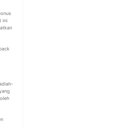
bonus
 ini
katkan
hback
adiah-
 yang
 oleh
en