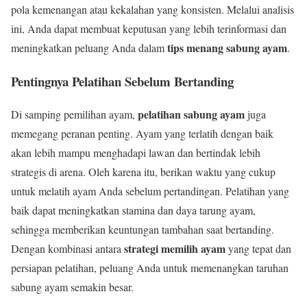
pola kemenangan atau kekalahan yang konsisten. Melalui analisis
ini, Anda dapat membuat keputusan yang lebih terinformasi dan
tips menang sabung ayam
meningkatkan peluang Anda dalam
.
Pentingnya Pelatihan Sebelum Bertanding
pelatihan sabung ayam
Di samping pemilihan ayam,
juga
memegang peranan penting. Ayam yang terlatih dengan baik
akan lebih mampu menghadapi lawan dan bertindak lebih
strategis di arena. Oleh karena itu, berikan waktu yang cukup
untuk melatih ayam Anda sebelum pertandingan. Pelatihan yang
baik dapat meningkatkan stamina dan daya tarung ayam,
sehingga memberikan keuntungan tambahan saat bertanding.
strategi memilih ayam
Dengan kombinasi antara
yang tepat dan
persiapan pelatihan, peluang Anda untuk memenangkan taruhan
sabung ayam semakin besar.