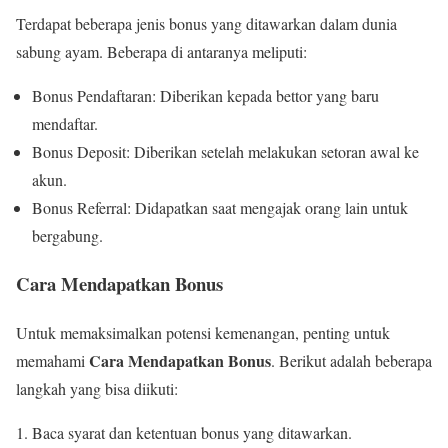
Terdapat beberapa jenis bonus yang ditawarkan dalam dunia
sabung ayam. Beberapa di antaranya meliputi:
Bonus Pendaftaran: Diberikan kepada bettor yang baru
mendaftar.
Bonus Deposit: Diberikan setelah melakukan setoran awal ke
akun.
Bonus Referral: Didapatkan saat mengajak orang lain untuk
bergabung.
Cara Mendapatkan Bonus
Untuk memaksimalkan potensi kemenangan, penting untuk
Cara Mendapatkan Bonus
memahami
. Berikut adalah beberapa
langkah yang bisa diikuti:
Baca syarat dan ketentuan bonus yang ditawarkan.