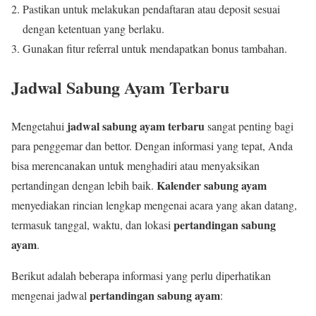
Pastikan untuk melakukan pendaftaran atau deposit sesuai
dengan ketentuan yang berlaku.
Gunakan fitur referral untuk mendapatkan bonus tambahan.
Jadwal Sabung Ayam Terbaru
jadwal sabung ayam terbaru
Mengetahui
sangat penting bagi
para penggemar dan bettor. Dengan informasi yang tepat, Anda
bisa merencanakan untuk menghadiri atau menyaksikan
Kalender sabung ayam
pertandingan dengan lebih baik.
menyediakan rincian lengkap mengenai acara yang akan datang,
pertandingan sabung
termasuk tanggal, waktu, dan lokasi
ayam
.
Berikut adalah beberapa informasi yang perlu diperhatikan
pertandingan sabung ayam
mengenai jadwal
: