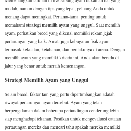
Memenangkan taruhan di live sabung ayam bukanlah hal yang
mudah, namun dengan tips yang tepat, peluang Anda untuk
menang dapat meningkat. Pertama-tama, penting untuk
strategi memilih ayam
memahami
yang unggul. Saat memilih
ayam, perhatikan breed yang dikenal memiliki rekam jejak
pertarungan yang baik. Amati juga kebugaran fisik ayam,
termasuk kekuatan, ketahanan, dan perilakunya di arena. Dengan
memilih ayam yang memiliki kriteria ini, Anda akan berada di
jalur yang benar untuk meraih kemenangan.
Strategi Memilih Ayam yang Unggul
Selain breed, faktor lain yang perlu dipertimbangkan adalah
riwayat pertarungan ayam tersebut. Ayam yang telah
berpengalaman dalam beberapa pertandingan cenderung lebih
siap menghadapi tekanan. Pastikan untuk mengevaluasi catatan
pertarungan mereka dan mencari tahu apakah mereka memiliki