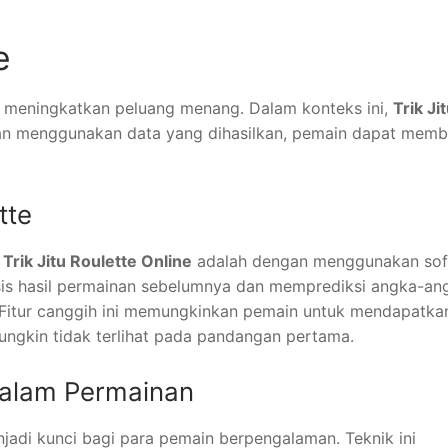
e
uk meningkatkan peluang menang. Dalam konteks ini,
Trik Ji
n menggunakan data yang dihasilkan, pemain dapat memb
tte
n
Trik Jitu Roulette Online
adalah dengan menggunakan sof
isis hasil permainan sebelumnya dan memprediksi angka-an
 Fitur canggih ini memungkinkan pemain untuk mendapatka
ungkin tidak terlihat pada pandangan pertama.
dalam Permainan
adi kunci bagi para pemain berpengalaman. Teknik ini