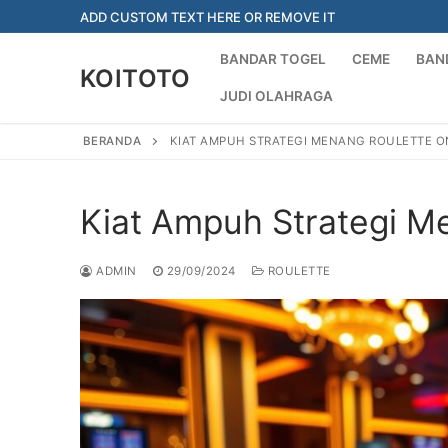
Skip
ADD CUSTOM TEXT HERE OR REMOVE IT
to
content
BANDAR TOGEL
CEME
BAN
KOITOTO
JUDI OLAHRAGA
BERANDA
KIAT AMPUH STRATEGI MENANG ROULETTE O
Kiat Ampuh Strategi M
ADMIN
29/09/2024
ROULETTE