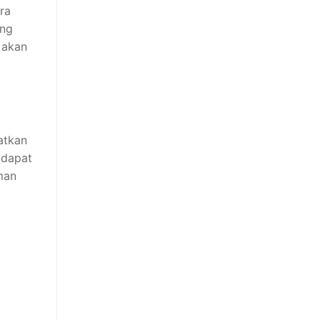
ra
ang
 akan
atkan
 dapat
man