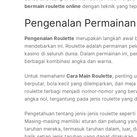
bermain roulette online
dengan teknik yang tep
Pengenalan Permainan 
Pengenalan Roulette
merupakan langkah awal b
mendebarkan ini. Roulette adalah permainan pelu
kasino di seluruh dunia. Dalam permainan ini,
berbagai kombinasi angka dan warna.
Untuk memahami
Cara Main Roulette
, penting
berputar, bola kecil yang dilemparkan, dan mej
roulette terbagi menjadi nomor-nomor yang berw
angka nol, tergantung pada jenis roulette yang 
Pengetahuan tentang jenis-jenis roulette sepert
Masing-masing memiliki aturan dan peluang y
taruhan mereka, termasuk taruhan dalam, luar, d
balik setiap jenis taruhan yang dapat dilakukan.