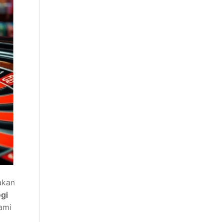
akan
egi
ami