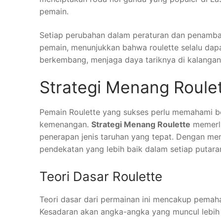
pemain.
Setiap perubahan dalam peraturan dan penamba
pemain, menunjukkan bahwa roulette selalu dap
berkembang, menjaga daya tariknya di kalangan 
Strategi Menang Roule
Pemain Roulette yang sukses perlu memahami b
kemenangan.
Strategi Menang Roulette
memerl
penerapan jenis taruhan yang tepat. Dengan m
pendekatan yang lebih baik dalam setiap putara
Teori Dasar Roulette
Teori dasar dari permainan ini mencakup pemaha
Kesadaran akan angka-angka yang muncul lebih s