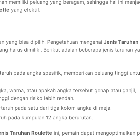
an memiliki peluang yang beragam, sehingga hal ini menja
ette
yang efektif.
han yang bisa dipilih. Pengetahuan mengenai
Jenis Taruhan
ng harus dimiliki. Berikut adalah beberapa jenis taruhan y
ruh pada angka spesifik, memberikan peluang tinggi unt
a, warna, atau apakah angka tersebut genap atau ganjil,
gi dengan risiko lebih rendah.
aruh pada satu dari tiga kolom angka di meja.
uh pada kumpulan 12 angka berurutan.
enis Taruhan Roulette
ini, pemain dapat mengoptimalkan p