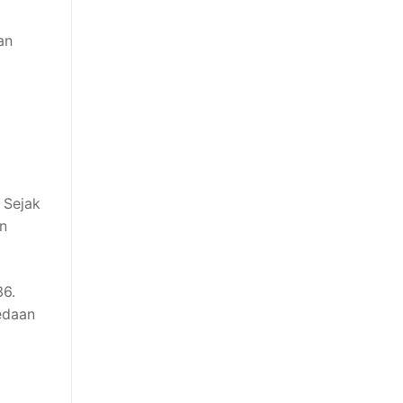
an
i
 Sejak
n
36.
edaan