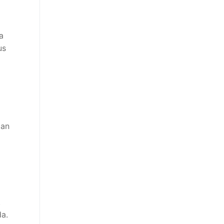
a
us
an
.
a.