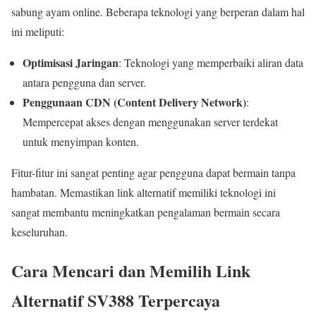
sabung ayam online. Beberapa teknologi yang berperan dalam hal
ini meliputi:
Optimisasi Jaringan
: Teknologi yang memperbaiki aliran data
antara pengguna dan server.
Penggunaan CDN (Content Delivery Network)
:
Mempercepat akses dengan menggunakan server terdekat
untuk menyimpan konten.
Fitur-fitur ini sangat penting agar pengguna dapat bermain tanpa
hambatan. Memastikan link alternatif memiliki teknologi ini
sangat membantu meningkatkan pengalaman bermain secara
keseluruhan.
Cara Mencari dan Memilih Link
Alternatif SV388 Terpercaya