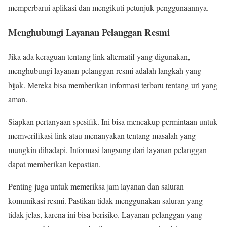
memperbarui aplikasi dan mengikuti petunjuk penggunaannya.
Menghubungi Layanan Pelanggan Resmi
Jika ada keraguan tentang link alternatif yang digunakan,
menghubungi layanan pelanggan resmi adalah langkah yang
bijak. Mereka bisa memberikan informasi terbaru tentang url yang
aman.
Siapkan pertanyaan spesifik. Ini bisa mencakup permintaan untuk
memverifikasi link atau menanyakan tentang masalah yang
mungkin dihadapi. Informasi langsung dari layanan pelanggan
dapat memberikan kepastian.
Penting juga untuk memeriksa jam layanan dan saluran
komunikasi resmi. Pastikan tidak menggunakan saluran yang
tidak jelas, karena ini bisa berisiko. Layanan pelanggan yang