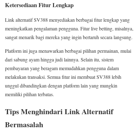
Ketersediaan Fitur Lengkap
Link alternatif SV388 menyediakan berbagai fitur lengkap yang
meningkatkan pengalaman pengguna. Fitur live betting, misalnya,
sangat menarik bagi mereka yang ingin bertaruh secara langsung.
Platform ini juga menawarkan berbagai pilihan permainan, mulai
dari sabung ayam hingga judi lainnya. Selain itu, sistem
pembayaran yang beragam memudahkan pengguna dalam
melakukan transaksi. Semua fitur ini membuat SV388 lebih
unggul dibandingkan dengan platform lain yang mungkin
memiliki pilihan terbatas.
Tips Menghindari Link Alternatif
Bermasalah