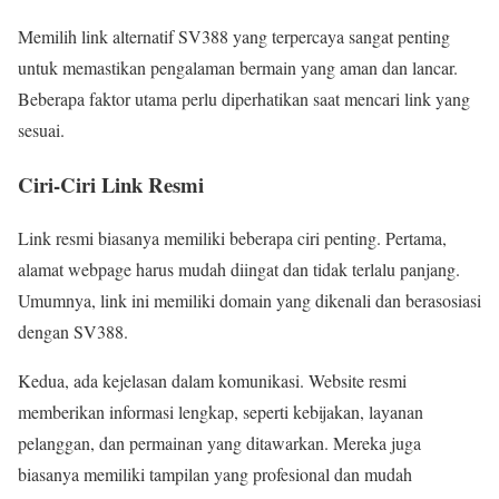
Memilih link alternatif SV388 yang terpercaya sangat penting
untuk memastikan pengalaman bermain yang aman dan lancar.
Beberapa faktor utama perlu diperhatikan saat mencari link yang
sesuai.
Ciri-Ciri Link Resmi
Link resmi biasanya memiliki beberapa ciri penting. Pertama,
alamat webpage harus mudah diingat dan tidak terlalu panjang.
Umumnya, link ini memiliki domain yang dikenali dan berasosiasi
dengan SV388.
Kedua, ada kejelasan dalam komunikasi. Website resmi
memberikan informasi lengkap, seperti kebijakan, layanan
pelanggan, dan permainan yang ditawarkan. Mereka juga
biasanya memiliki tampilan yang profesional dan mudah