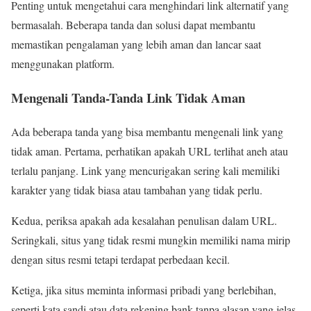
Penting untuk mengetahui cara menghindari link alternatif yang
bermasalah. Beberapa tanda dan solusi dapat membantu
memastikan pengalaman yang lebih aman dan lancar saat
menggunakan platform.
Mengenali Tanda-Tanda Link Tidak Aman
Ada beberapa tanda yang bisa membantu mengenali link yang
tidak aman. Pertama, perhatikan apakah URL terlihat aneh atau
terlalu panjang. Link yang mencurigakan sering kali memiliki
karakter yang tidak biasa atau tambahan yang tidak perlu.
Kedua, periksa apakah ada kesalahan penulisan dalam URL.
Seringkali, situs yang tidak resmi mungkin memiliki nama mirip
dengan situs resmi tetapi terdapat perbedaan kecil.
Ketiga, jika situs meminta informasi pribadi yang berlebihan,
seperti kata sandi atau data rekening bank tanpa alasan yang jelas,