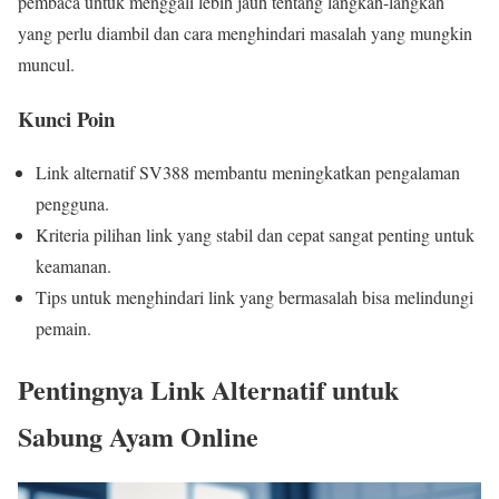
pembaca untuk menggali lebih jauh tentang langkah-langkah
yang perlu diambil dan cara menghindari masalah yang mungkin
muncul.
Kunci Poin
Link alternatif SV388 membantu meningkatkan pengalaman
pengguna.
Kriteria pilihan link yang stabil dan cepat sangat penting untuk
keamanan.
Tips untuk menghindari link yang bermasalah bisa melindungi
pemain.
Pentingnya Link Alternatif untuk
Sabung Ayam Online