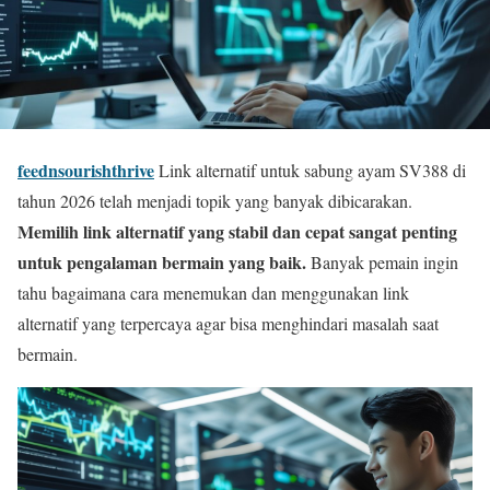
feednsourishthrive
Link alternatif untuk sabung ayam SV388 di
tahun 2026 telah menjadi topik yang banyak dibicarakan.
Memilih link alternatif yang stabil dan cepat sangat penting
untuk pengalaman bermain yang baik.
Banyak pemain ingin
tahu bagaimana cara menemukan dan menggunakan link
alternatif yang terpercaya agar bisa menghindari masalah saat
bermain.