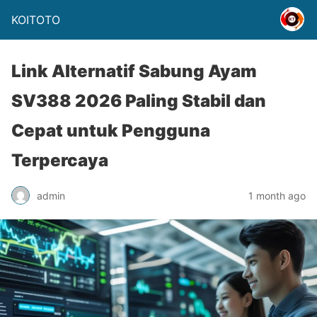
KOITOTO
Link Alternatif Sabung Ayam
SV388 2026 Paling Stabil dan
Cepat untuk Pengguna
Terpercaya
admin
1 month ago