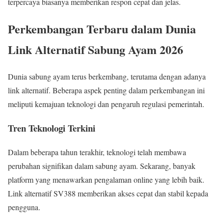
terpercaya biasanya memberikan respon cepat dan jelas.
Perkembangan Terbaru dalam Dunia
Link Alternatif Sabung Ayam 2026
Dunia sabung ayam terus berkembang, terutama dengan adanya
link alternatif. Beberapa aspek penting dalam perkembangan ini
meliputi kemajuan teknologi dan pengaruh regulasi pemerintah.
Tren Teknologi Terkini
Dalam beberapa tahun terakhir, teknologi telah membawa
perubahan signifikan dalam sabung ayam. Sekarang, banyak
platform yang menawarkan pengalaman online yang lebih baik.
Link alternatif SV388 memberikan akses cepat dan stabil kepada
pengguna.