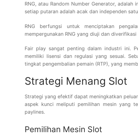
RNG, atau Random Number Generator, adalah inti
setiap putaran adalah acak dan independen satu
RNG berfungsi untuk menciptakan pengala
mempergunakan RNG yang diuji dan diverifikasi 
Fair play sangat penting dalam industri ini
memiliki lisensi dan regulasi yang sesuai. Se
tingkat pengembalian pemain (RTP), yang mem
Strategi Menang Slot
Strategi yang efektif dapat meningkatkan pelu
aspek kunci meliputi pemilihan mesin yang t
paylines.
Pemilihan Mesin Slot