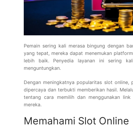
Pemain sering kali merasa bingung dengan b
yang tepat, mereka dapat menemukan platform
lebih baik. Penyedia layanan ini sering 
menguntungkan.
Dengan meningkatnya popularitas slot online,
dipercaya dan terbukti memberikan hasil. Mela
tentang cara memilih dan menggunakan link
mereka.
Memahami Slot Online