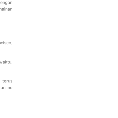
dengan
mainan
cisco,
 waktu,
 terus
online