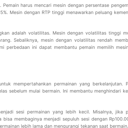
ng. Pemain harus mencari mesin dengan persentase pengem
s 95%. Mesin dengan RTP tinggi menawarkan peluang keme
gkan adalah volatilitas. Mesin dengan volatilitas tinggi m
rang. Sebaliknya, mesin dengan volatilitas rendah memb
ami perbedaan ini dapat membantu pemain memilih mesi
untuk mempertahankan permainan yang berkelanjutan. 
las sebelum mulai bermain. Ini membantu menghindari ke
enjadi sesi permainan yang lebih kecil. Misalnya, jika 
ka bisa membaginya menjadi sepuluh sesi dengan Rp100.0
permainan lebih lama dan mengurangi tekanan saat bermain