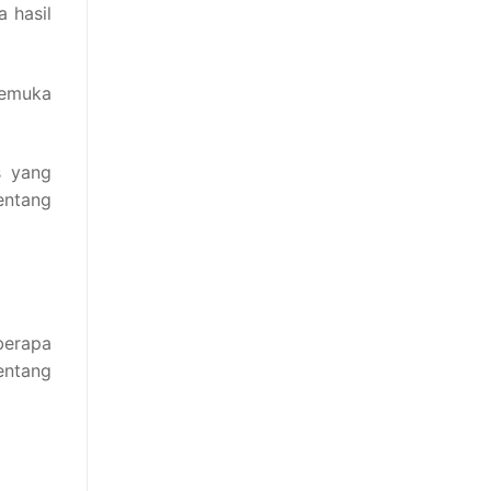
 hasil
kemuka
s yang
entang
berapa
entang