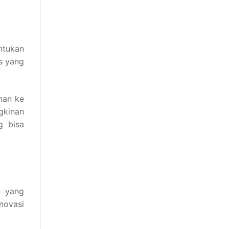
ntukan
s yang
nan ke
gkinan
g bisa
n yang
novasi