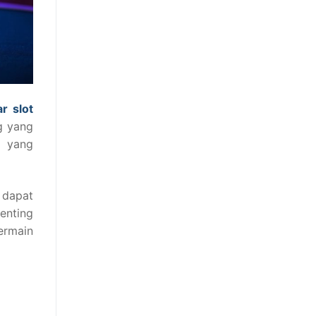
r slot
g yang
n yang
 dapat
enting
ermain