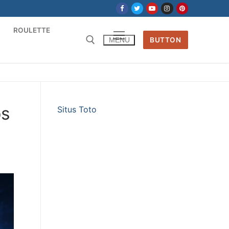
ROULETTE
BUTTON
MENU
ps
Situs Toto