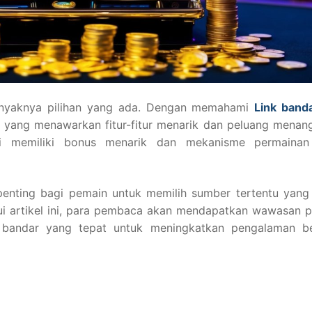
anyaknya pilihan yang ada. Dengan memahami
Link banda
 yang menawarkan fitur-fitur menarik dan peluang menan
kali memiliki bonus menarik dan mekanisme permaina
 penting bagi pemain untuk memilih sumber tertentu yang
lui artikel ini, para pembaca akan mendapatkan wawasan p
 bandar yang tepat untuk meningkatkan pengalaman b