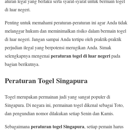
aturan legal yang berlaku serta syarat-syarat untuk bermain togel
di luar negeri.
Penting untuk memahami peraturan-peraturan ini agar Anda tidak
melanggar hukum dan meminimalkan risiko dalam bermain togel
di luar negeri. Jangan sampai Anda tertipu oleh praktik-praktik
perjudian ilegal yang berpotensi merugikan Anda. Simak
peraturan togel di luar negeri
selengkapnya mengenai
pada
bagian berikutnya.
Peraturan Togel Singapura
Togel merupakan permainan judi yang sangat populer di
Singapura. Di negara ini, permainan togel dikenal sebagai Toto,
dan pengundian nomor dilakukan setiap Senin dan Kamis.
peraturan togel Singapura
Sebagaimana
, setiap pemain harus