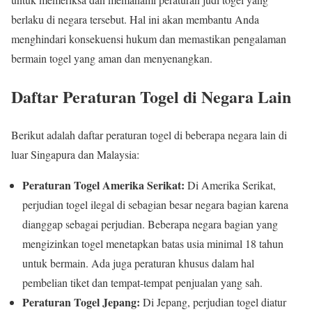
berlaku di negara tersebut. Hal ini akan membantu Anda
menghindari konsekuensi hukum dan memastikan pengalaman
bermain togel yang aman dan menyenangkan.
Daftar Peraturan Togel di Negara Lain
Berikut adalah daftar peraturan togel di beberapa negara lain di
luar Singapura dan Malaysia:
Peraturan Togel Amerika Serikat:
Di Amerika Serikat,
perjudian togel ilegal di sebagian besar negara bagian karena
dianggap sebagai perjudian. Beberapa negara bagian yang
mengizinkan togel menetapkan batas usia minimal 18 tahun
untuk bermain. Ada juga peraturan khusus dalam hal
pembelian tiket dan tempat-tempat penjualan yang sah.
Peraturan Togel Jepang:
Di Jepang, perjudian togel diatur