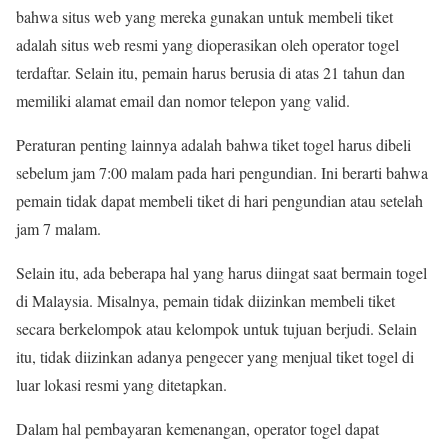
bahwa situs web yang mereka gunakan untuk membeli tiket
adalah situs web resmi yang dioperasikan oleh operator togel
terdaftar. Selain itu, pemain harus berusia di atas 21 tahun dan
memiliki alamat email dan nomor telepon yang valid.
Peraturan penting lainnya adalah bahwa tiket togel harus dibeli
sebelum jam 7:00 malam pada hari pengundian. Ini berarti bahwa
pemain tidak dapat membeli tiket di hari pengundian atau setelah
jam 7 malam.
Selain itu, ada beberapa hal yang harus diingat saat bermain togel
di Malaysia. Misalnya, pemain tidak diizinkan membeli tiket
secara berkelompok atau kelompok untuk tujuan berjudi. Selain
itu, tidak diizinkan adanya pengecer yang menjual tiket togel di
luar lokasi resmi yang ditetapkan.
Dalam hal pembayaran kemenangan, operator togel dapat