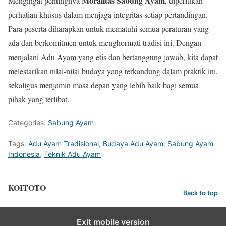
Moralitas Sabung Ayam
Mengingat pentingnya
, diperlukan
perhatian khusus dalam menjaga integritas setiap pertandingan.
Para peserta diharapkan untuk mematuhi semua peraturan yang
ada dan berkomitmen untuk menghormati tradisi ini. Dengan
menjalani Adu Ayam yang etis dan bertanggung jawab, kita dapat
melestarikan nilai-nilai budaya yang terkandung dalam praktik ini,
sekaligus menjamin masa depan yang lebih baik bagi semua
pihak yang terlibat.
Categories:
Sabung Ayam
Tags:
Adu Ayam Tradisional
,
Budaya Adu Ayam
,
Sabung Ayam
Indonesia
,
Teknik Adu Ayam
KOITOTO
Back to top
Exit mobile version