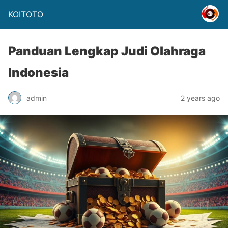
KOITOTO
Panduan Lengkap Judi Olahraga
Indonesia
admin
2 years ago