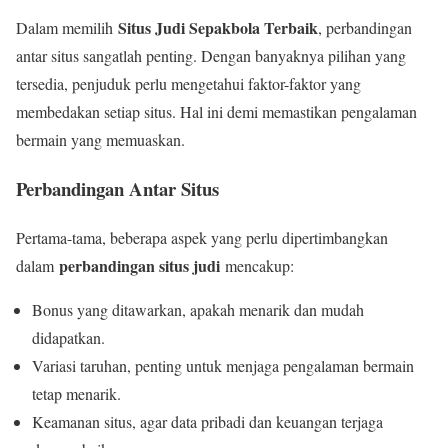
Situs Judi Sepakbola Terbaik
Dalam memilih
, perbandingan
antar situs sangatlah penting. Dengan banyaknya pilihan yang
tersedia, penjuduk perlu mengetahui faktor-faktor yang
membedakan setiap situs. Hal ini demi memastikan pengalaman
bermain yang memuaskan.
Perbandingan Antar Situs
Pertama-tama, beberapa aspek yang perlu dipertimbangkan
perbandingan situs judi
dalam
mencakup:
Bonus yang ditawarkan, apakah menarik dan mudah
didapatkan.
Variasi taruhan, penting untuk menjaga pengalaman bermain
tetap menarik.
Keamanan situs, agar data pribadi dan keuangan terjaga