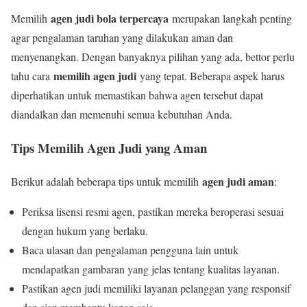
agen judi bola terpercaya
Memilih
merupakan langkah penting
agar pengalaman taruhan yang dilakukan aman dan
menyenangkan. Dengan banyaknya pilihan yang ada, bettor perlu
memilih agen judi
tahu cara
yang tepat. Beberapa aspek harus
diperhatikan untuk memastikan bahwa agen tersebut dapat
diandalkan dan memenuhi semua kebutuhan Anda.
Tips Memilih Agen Judi yang Aman
agen judi aman
Berikut adalah beberapa tips untuk memilih
:
Periksa lisensi resmi agen, pastikan mereka beroperasi sesuai
dengan hukum yang berlaku.
Baca ulasan dan pengalaman pengguna lain untuk
mendapatkan gambaran yang jelas tentang kualitas layanan.
Pastikan agen judi memiliki layanan pelanggan yang responsif