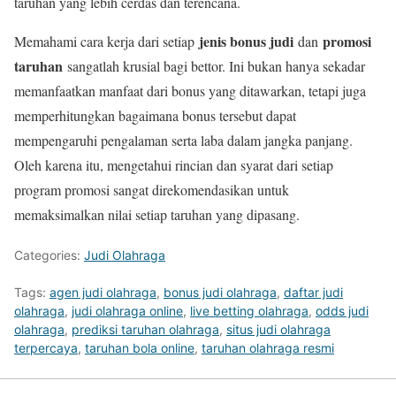
taruhan yang lebih cerdas dan terencana.
jenis bonus judi
promosi
Memahami cara kerja dari setiap
dan
taruhan
sangatlah krusial bagi bettor. Ini bukan hanya sekadar
memanfaatkan manfaat dari bonus yang ditawarkan, tetapi juga
memperhitungkan bagaimana bonus tersebut dapat
mempengaruhi pengalaman serta laba dalam jangka panjang.
Oleh karena itu, mengetahui rincian dan syarat dari setiap
program promosi sangat direkomendasikan untuk
memaksimalkan nilai setiap taruhan yang dipasang.
Categories:
Judi Olahraga
Tags:
agen judi olahraga
,
bonus judi olahraga
,
daftar judi
olahraga
,
judi olahraga online
,
live betting olahraga
,
odds judi
olahraga
,
prediksi taruhan olahraga
,
situs judi olahraga
terpercaya
,
taruhan bola online
,
taruhan olahraga resmi